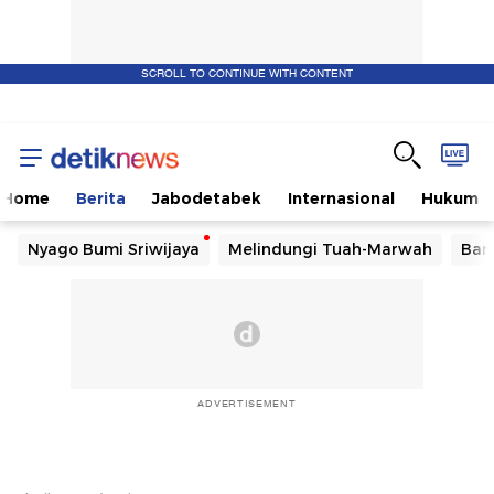
SCROLL TO CONTINUE WITH CONTENT
Home
Berita
Jabodetabek
Internasional
Hukum
Nyago Bumi Sriwijaya
Melindungi Tuah-Marwah
Ban
ADVERTISEMENT