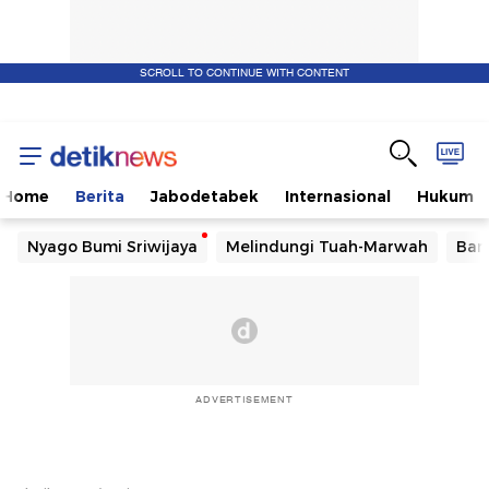
SCROLL TO CONTINUE WITH CONTENT
Home
Berita
Jabodetabek
Internasional
Hukum
Nyago Bumi Sriwijaya
Melindungi Tuah-Marwah
Ban
ADVERTISEMENT