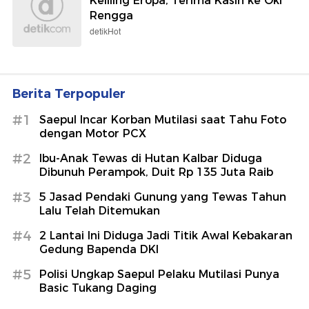
Keliling Eropa, Terima Kasih ke Oki
Rengga
detikHot
Berita Terpopuler
#1
Saepul Incar Korban Mutilasi saat Tahu Foto
dengan Motor PCX
#2
Ibu-Anak Tewas di Hutan Kalbar Diduga
Dibunuh Perampok, Duit Rp 135 Juta Raib
#3
5 Jasad Pendaki Gunung yang Tewas Tahun
Lalu Telah Ditemukan
#4
2 Lantai Ini Diduga Jadi Titik Awal Kebakaran
Gedung Bapenda DKI
#5
Polisi Ungkap Saepul Pelaku Mutilasi Punya
Basic Tukang Daging