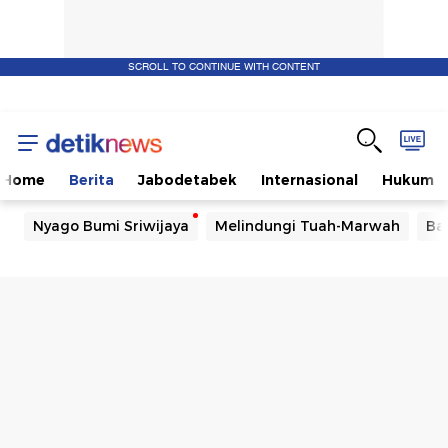
SCROLL TO CONTINUE WITH CONTENT
Home
Berita
Jabodetabek
Internasional
Hukum
Nyago Bumi Sriwijaya
Melindungi Tuah-Marwah
Ba