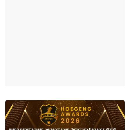
Ajang penghargaan persembahan detikcom bersama POLRI