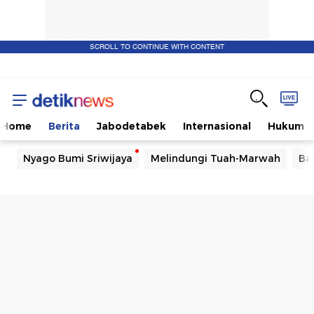
SCROLL TO CONTINUE WITH CONTENT
Home
Berita
Jabodetabek
Internasional
Hukum
Nyago Bumi Sriwijaya
Melindungi Tuah-Marwah
Ba