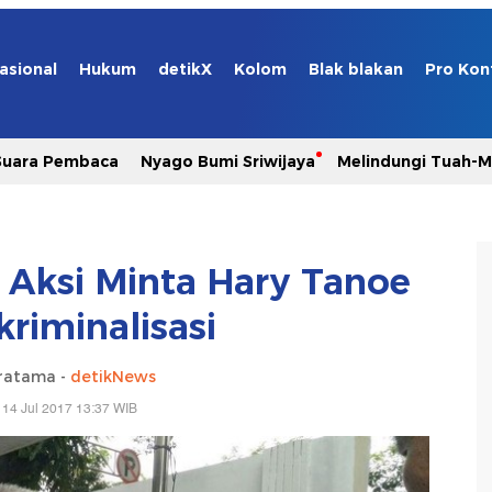
asional
Hukum
detikX
Kolom
Blak blakan
Pro Kon
Suara Pembaca
Nyago Bumi Sriwijaya
Melindungi Tuah-
 Aksi Minta Hary Tanoe
kriminalisasi
Pratama -
detikNews
 14 Jul 2017 13:37 WIB