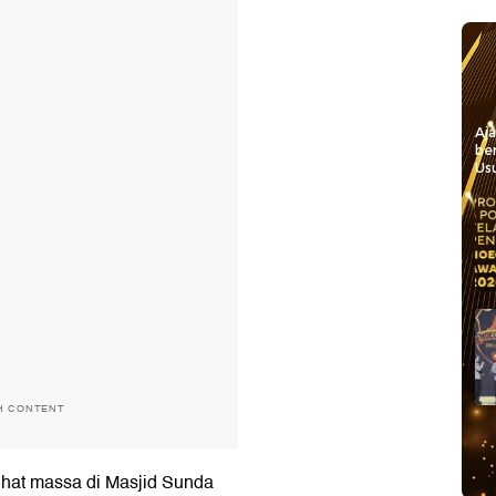
Aj
be
Usu
H CONTENT
ihat massa di Masjid Sunda