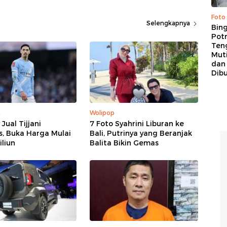
Foto
Selengkapnya
Bing
Potr
Ten
Mut
dan
Dib
a
Wolipop
Jual Tijjani
7 Foto Syahrini Liburan ke
s, Buka Harga Mulai
Bali, Putrinya yang Beranjak
iliun
Balita Bikin Gemas