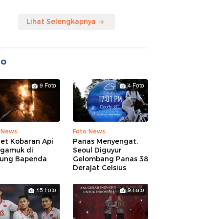
Lihat Selengkapnya
to
9 Foto
4 Foto
 News
Foto News
ret Kobaran Api
Panas Menyengat,
gamuk di
Seoul Diguyur
ung Bapenda
Gelombang Panas 38
Derajat Celsius
15 Foto
9 Foto