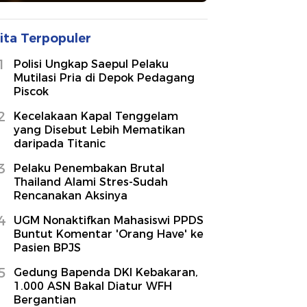
ita Terpopuler
1
Polisi Ungkap Saepul Pelaku
Mutilasi Pria di Depok Pedagang
Piscok
2
Kecelakaan Kapal Tenggelam
yang Disebut Lebih Mematikan
daripada Titanic
3
Pelaku Penembakan Brutal
Thailand Alami Stres-Sudah
Rencanakan Aksinya
4
UGM Nonaktifkan Mahasiswi PPDS
Buntut Komentar 'Orang Have' ke
Pasien BPJS
5
Gedung Bapenda DKI Kebakaran,
1.000 ASN Bakal Diatur WFH
Bergantian