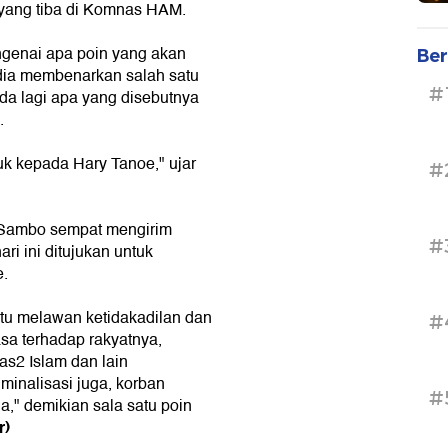
yang tiba di Komnas HAM.
genai apa poin yang akan
Ber
dia membenarkan salah satu
#
da lagi apa yang disebutnya
.
suk kepada Hary Tanoe," ujar
#
s Sambo sempat mengirim
#
ri ini ditujukan untuk
e.
itu melawan ketidakadilan dan
#
a terhadap rakyatnya,
mas2 Islam dan lain
minalisasi juga, korban
#
," demikian sala satu poin
r)