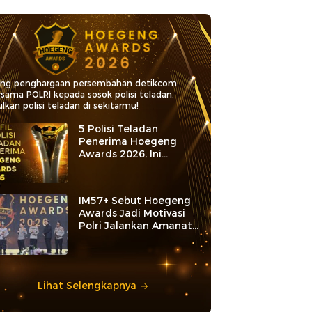
ang penghargaan persembahan detikcom
rsama POLRI kepada sosok polisi teladan.
lkan polisi teladan di sekitarmu!
5 Polisi Teladan
Penerima Hoegeng
Awards 2026, Ini
Kategori dan Kiprahnya
IM57+ Sebut Hoegeng
Awards Jadi Motivasi
Polri Jalankan Amanat
Konstitusi
Lihat Selengkapnya