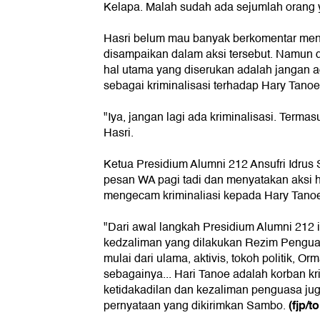
Kelapa. Malah sudah ada sejumlah orang 
Hasri belum mau banyak berkomentar men
disampaikan dalam aksi tersebut. Namun 
hal utama yang diserukan adalah jangan a
sebagai kriminalisasi terhadap Hary Tanoe
"Iya, jangan lagi ada kriminalisasi. Terma
Hasri.
Ketua Presidium Alumni 212 Ansufri Idru
pesan WA pagi tadi dan menyatakan aksi ha
mengecam kriminaliasi kepada Hary Tano
"Dari awal langkah Presidium Alumni 212 
kedzaliman yang dilakukan Rezim Penguas
mulai dari ulama, aktivis, tokoh politik, Or
sebagainya... Hari Tanoe adalah korban kri
ketidakadilan dan kezaliman penguasa juga
(fjp/to
pernyataan yang dikirimkan Sambo.