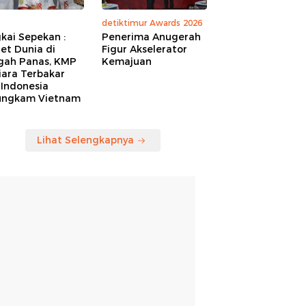
detiktimur Awards 2026
kai Sepekan :
Penerima Anugerah
et Dunia di
Figur Akselerator
gah Panas, KMP
Kemajuan
iara Terbakar
 Indonesia
ungkam Vietnam
Lihat Selengkapnya