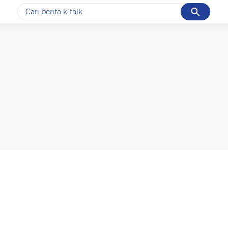
Cancel
Yang sedang ramai dicari
#1
data live draw sgp
#2
k-talk
#3
kebakaran
#4
prabowo
#5
gempa hari ini
Promoted
Terakhir yang dicari
Loading...