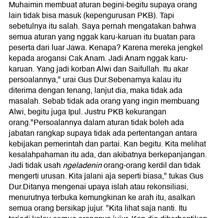
Muhaimin membuat aturan begini-begitu supaya orang
lain tidak bisa masuk (kepengurusan PKB). Tapi
sebetulnya itu salah. Saya pernah mengatakan bahwa
semua aturan yang nggak karu-karuan itu buatan para
peserta dari luar Jawa. Kenapa? Karena mereka jengkel
kepada arogansi Cak Anam. Jadi Anam nggak karu-
karuan. Yang jadi korban Alwi dan Saifullah. Itu akar
persoalannya," urai Gus Dur.Sebenarnya kalau itu
diterima dengan tenang, lanjut dia, maka tidak ada
masalah. Sebab tidak ada orang yang ingin membuang
Alwi, begitu juga Ipul. Justru PKB kekurangan
orang."Persoalannya dalam aturan tidak boleh ada
jabatan rangkap supaya tidak ada pertentangan antara
kebijakan pemerintah dan partai. Kan begitu. Kita melihat
kesalahpahaman itu ada, dan akibatnya berkepanjangan.
Jadi tidak usah
ngeladenin
orang-orang kerdil dan tidak
mengerti urusan. Kita jalani aja seperti biasa," tukas Gus
Dur.Ditanya mengenai upaya islah atau rekonsiliasi,
menurutnya terbuka kemungkinan ke arah itu, asalkan
semua orang bersikap jujur. "Kita lihat saja nanti. Itu