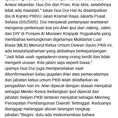
Anwar Iskandar, Gus Din dari Poso, Kiai Idris, selebihnya
tidak ada masalah," tukas Gus Dur.Hal itu disampaikan
dia di Kantor PBNU Jalan Kramat Raya Jakarta Pusat,
Selasa (3/5/2005). Dia menjawab pertanyaan wartawan
mengenai pertemuan kiai pro Alwi-Ipul dari Jateng, Jatim,
dan DIY di Ponpes Al Munawir Krapyak Yogyakarta yang
membahas kemungkinan digelarnya Muktamar Luar
Biasa (MLB).Menurut Ketua Umum Dewan Syuro PKB ini,
ada kesalahpahaman yang akibatnya berkepanjangan.
"Jadi tidak usah
ngeladenin
orang-orang kerdil dan tidak
mengerti urusan. Kita jalani saja seperti biasa,"
ujarnya.Gus Dur juga mempersilakan saat
dikonfirmasikan kalau gugatan Alwi atas pemecatannya
dari jabatan ketua umum PKB telah didaftarkan ke
pengadilan hari ini. Alwi dipecat dengan alasan menjabat
sebagai Menko Kesra.Sedangkan Ipul dipecat dari
jabatan Sekjen PKB lantaran menjabat sebagai Menneg
Percepatan Pembangunan Daerah Tertinggal. Keduanya
dianggap melanggar aturan larangan rangkap
jabatan."Begini, dulu ada miskomunikasi bahwa