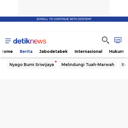
SCROLL TO CONTINUE WITH CONTENT
Home
Berita
Jabodetabek
Internasional
Hukum
Nyago Bumi Sriwijaya
Melindungi Tuah-Marwah
Ba