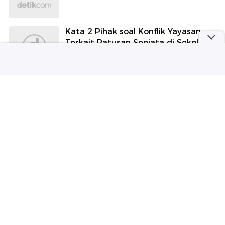
Kata 2 Pihak soal Konflik Yayasan
Terkait Ratusan Senjata di Sekolah
detikNews
Fakta Mengejutkan: Turis di Jepang
Konsumsi Lebih Banyak Nasi
daripada Warlok
detikTravel
Piala AFF 2026: Timnas Indonesia
Dimarahi Suporter
Sepakbola
Intip Gaya Syahrini saat Hangout
Menikmati Kopi dan Kue