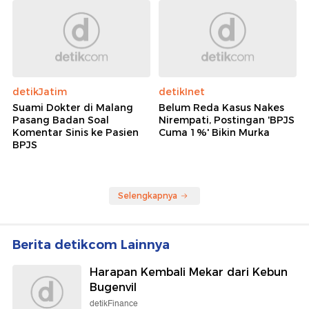
detikJatim
detikInet
Suami Dokter di Malang
Belum Reda Kasus Nakes
Pasang Badan Soal
Nirempati, Postingan 'BPJS
Komentar Sinis ke Pasien
Cuma 1%' Bikin Murka
BPJS
Selengkapnya
Berita detikcom Lainnya
Harapan Kembali Mekar dari Kebun
Bugenvil
detikFinance