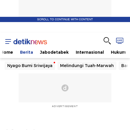
SCROLL TO CONTINUE WITH CONTENT
Home
Berita
Jabodetabek
Internasional
Hukum
Nyago Bumi Sriwijaya
Melindungi Tuah-Marwah
Ban
ADVERTISEMENT