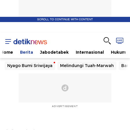
SCROLL TO CONTINUE WITH CONTENT
Home
Berita
Jabodetabek
Internasional
Hukum
Nyago Bumi Sriwijaya
Melindungi Tuah-Marwah
Ban
ADVERTISEMENT