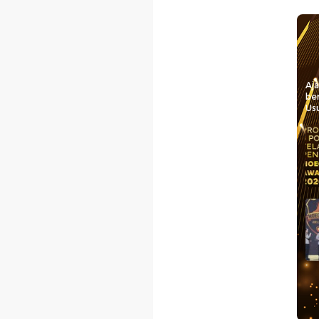
Aj
be
Usu