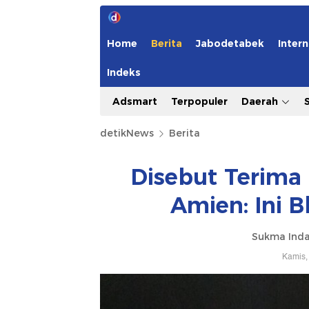
Home
Berita
Jabodetabek
Intern
Indeks
Adsmart
Terpopuler
Daerah
detikNews
Berita
Disebut Terima 
Amien: Ini B
Sukma Ind
Kamis,