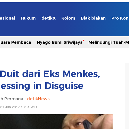
asional
Hukum
detikX
Kolom
Blak blakan
Pro Kon
Suara Pembaca
Nyago Bumi Sriwijaya
Melindungi Tuah-
Duit dari Eks Menkes,
lessing in Disguise
ah Permana -
detikNews
 01 Jun 2017 13:31 WIB