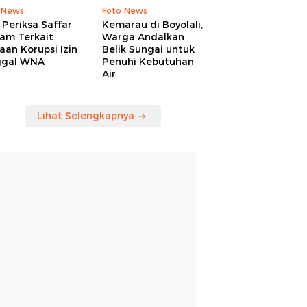
 News
Foto News
Periksa Saffar
Kemarau di Boyolali,
am Terkait
Warga Andalkan
an Korupsi Izin
Belik Sungai untuk
ggal WNA
Penuhi Kebutuhan
Air
Lihat Selengkapnya