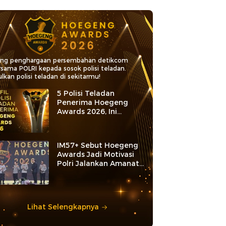
ang penghargaan persembahan detikcom
rsama POLRI kepada sosok polisi teladan.
lkan polisi teladan di sekitarmu!
5 Polisi Teladan
Penerima Hoegeng
Awards 2026, Ini
Kategori dan Kiprahnya
IM57+ Sebut Hoegeng
Awards Jadi Motivasi
Polri Jalankan Amanat
Konstitusi
Lihat Selengkapnya