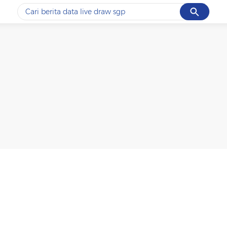
Cancel
Yang sedang ramai dicari
#1
data live draw sgp
#2
gempa hari ini
#3
prabowo
#4
iran
#5
demo
Promoted
Terakhir yang dicari
Loading...