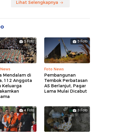
Lihat Selengkapnya
to
5 Foto
5 Foto
 News
Foto News
a Mendalam di
Pembangunan
a, 112 Anggota
Tembok Perbatasan
u Keluarga
AS Berlanjut, Pagar
akamkan
Lama Mulai Dicabut
sama
4 Foto
3 Foto