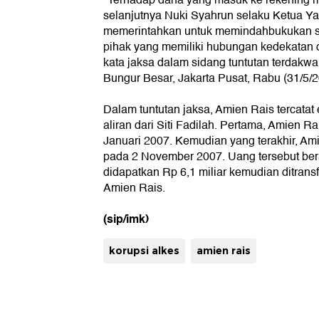
"Terhadap dana yang masuk ke rekening mil
selanjutnya Nuki Syahrun selaku Ketua 
memerintahkan untuk memindahbukukan s
pihak yang memiliki hubungan kedekatan d
kata jaksa dalam sidang tuntutan terdakwa S
Bungur Besar, Jakarta Pusat, Rabu (31/5/2
Dalam tuntutan jaksa, Amien Rais tercata
aliran dari Siti Fadilah. Pertama, Amien 
Januari 2007. Kemudian yang terakhir, Am
pada 2 November 2007. Uang tersebut beras
didapatkan Rp 6,1 miliar kemudian ditrans
Amien Rais.
(sip/imk)
korupsi alkes
amien rais