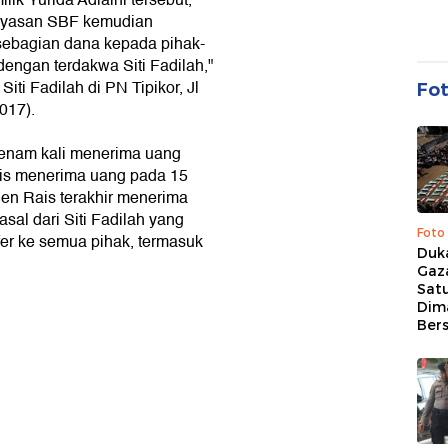
ik Yurida Adlaini tersebut,
Yayasan SBF kemudian
ebagian dana kepada pihak-
engan terdakwa Siti Fadilah,"
iti Fadilah di PN Tipikor, Jl
Fo
017).
t enam kali menerima uang
Rais menerima uang pada 15
ien Rais terakhir menerima
al dari Siti Fadilah yang
Foto
fer ke semua pihak, termasuk
Duk
Gaz
Sat
Dim
Ber