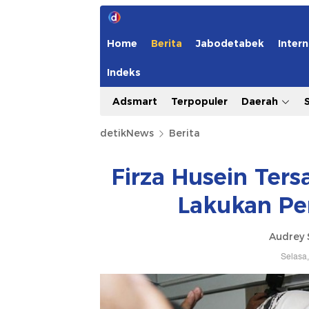
Home
Berita
Jabodetabek
Intern
Indeks
Adsmart
Terpopuler
Daerah
detikNews
Berita
Firza Husein Ter
Lakukan P
Audrey 
Selasa,