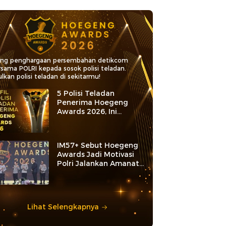
ang penghargaan persembahan detikcom
rsama POLRI kepada sosok polisi teladan.
lkan polisi teladan di sekitarmu!
5 Polisi Teladan
Penerima Hoegeng
Awards 2026, Ini
Kategori dan Kiprahnya
IM57+ Sebut Hoegeng
Awards Jadi Motivasi
Polri Jalankan Amanat
Konstitusi
Lihat Selengkapnya