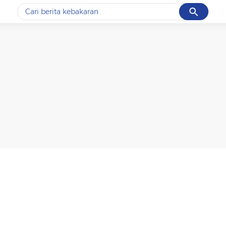
Cancel
Yang sedang ramai dicari
#1
data live draw sgp
#2
kebakaran
#3
prabowo
#4
iran
#5
gempa hari ini
Promoted
Terakhir yang dicari
Loading...