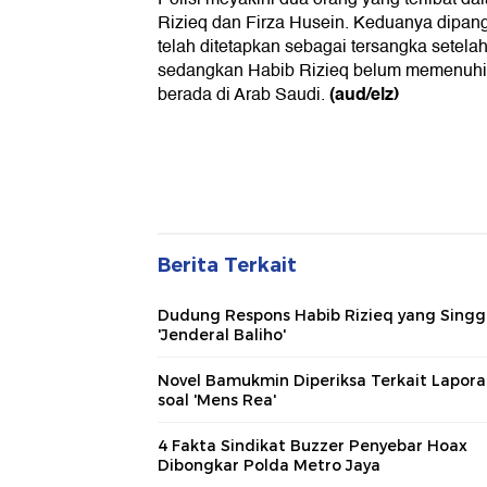
Rizieq dan Firza Husein. Keduanya dipangg
telah ditetapkan sebagai tersangka setelah
sedangkan Habib Rizieq belum memenuhi 
(aud/elz)
berada di Arab Saudi.
Berita Terkait
Dudung Respons Habib Rizieq yang Sing
'Jenderal Baliho'
Novel Bamukmin Diperiksa Terkait Lapor
soal 'Mens Rea'
4 Fakta Sindikat Buzzer Penyebar Hoax
Dibongkar Polda Metro Jaya