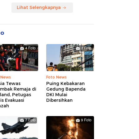
Lihat Selengkapnya
to
4 Foto
3 Foto
 News
Foto News
sia Tewas
Puing Kebakaran
embak Remaja di
Gedung Bapenda
land, Petugas
DKI Mulai
is Evakuasi
Dibersihkan
azah
7 Foto
9 Foto