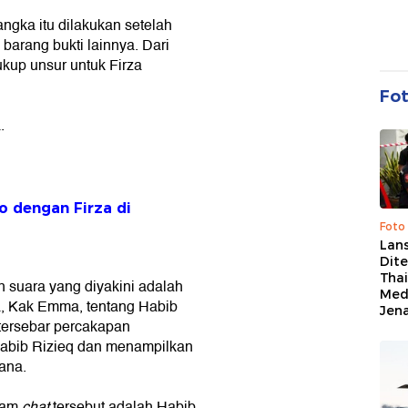
ngka itu dilakukan setelah
 barang bukti lainnya. Dari
ukup unsur untuk Firza
Fo
.
o dengan Firza di
Foto
Lan
Dit
Thai
n suara yang diyakini adalah
Med
a, Kak Emma, tentang Habib
Jen
a tersebar percakapan
Habib Rizieq dan menampilkan
ana.
alam
chat
tersebut adalah Habib