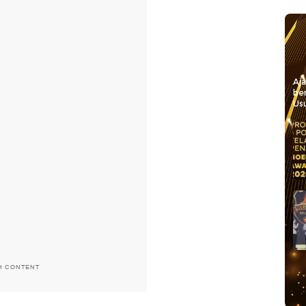
Aj
be
Usu
H CONTENT