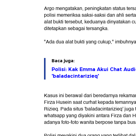
Argo mengatakan, peningkatan status tersa
polisi memeriksa saksi-saksi dan ahli serta
alat bukti tersebut, keduanya dinyatakan c
ditetapkan sebagai tersangka.
"Ada dua alat bukti yang cukup," imbuhnya
Baca juga:
Polisi: Kak Emma Akui Chat Audi
'baladacintarizieq'
Kasus ini berawal dari beredarnya rekama
Firza Husein saat curhat kepada temanny
Rizieq. Pada situs 'baladacintarizieq' jug
whatsapp yang diyakini antara Firza dan 
adanya foto-foto wanita berpose tanpa bus
Polisi meyakini dua orang yang terlibat d