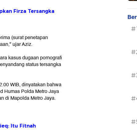
apkan Firza Tersangka
Ber
#
erima (surat penetapan
aan," ujar Aziz.
#
kara kasus dugaan pornografi
 menyandang status tersangka
#
 22.00 WIB, dinyatakan bahwa
abid Humas Polda Metro Jaya
 di Mapolda Metro Jaya.
#
#
ieq: Itu Fitnah