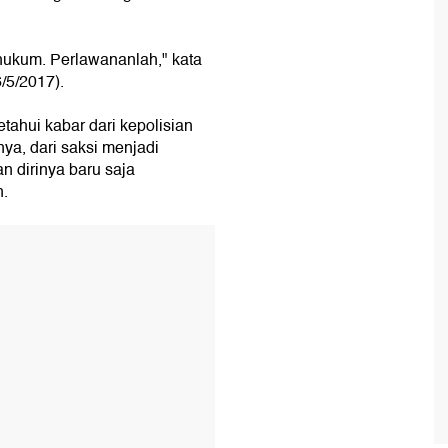
hukum. Perlawananlah," kata
/5/2017).
ahui kabar dari kepolisian
ya, dari saksi menjadi
n dirinya baru saja
n.