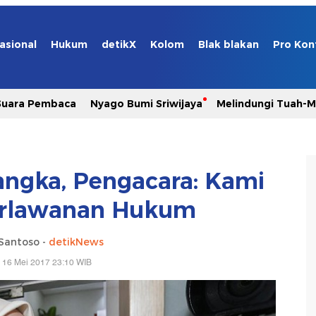
asional
Hukum
detikX
Kolom
Blak blakan
Pro Kon
Suara Pembaca
Nyago Bumi Sriwijaya
Melindungi Tuah-
sangka, Pengacara: Kami
erlawanan Hukum
Santoso -
detikNews
 16 Mei 2017 23:10 WIB