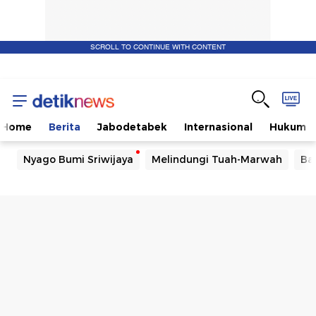
SCROLL TO CONTINUE WITH CONTENT
Home
Berita
Jabodetabek
Internasional
Hukum
Nyago Bumi Sriwijaya
Melindungi Tuah-Marwah
Ba