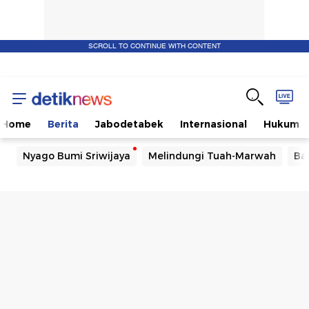
SCROLL TO CONTINUE WITH CONTENT
Home
Berita
Jabodetabek
Internasional
Hukum
Nyago Bumi Sriwijaya
Melindungi Tuah-Marwah
Ba