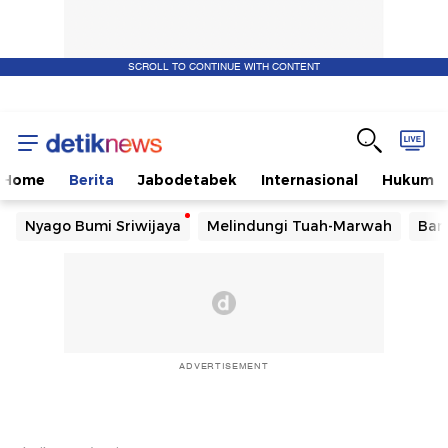
SCROLL TO CONTINUE WITH CONTENT
Home
Berita
Jabodetabek
Internasional
Hukum
Nyago Bumi Sriwijaya
Melindungi Tuah-Marwah
Ban
ADVERTISEMENT