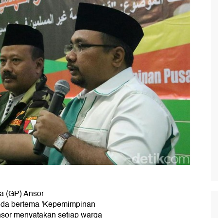
a (GP) Ansor
uda bertema 'Kepemimpinan
nsor menyatakan setiap warga