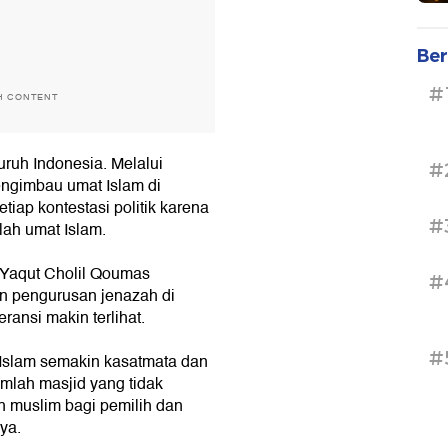
Ber
#
H CONTENT
luruh Indonesia. Melalui
#
engimbau umat Islam di
iap kontestasi politik karena
#
lah umat Islam.
Yaqut Cholil Qoumas
#
 pengurusan jenazah di
ransi makin terlihat.
#
Islam semakin kasatmata dan
mlah masjid yang tidak
muslim bagi pemilih dan
ya.