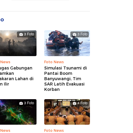
to
3 Foto
3 Foto
 News
Foto News
ugas Gabungan
Simulasi Tsunami di
amkan
Pantai Boom
akaran Lahan di
Banyuwangi, Tim
 Ilir
SAR Latih Evakuasi
Korban
3 Foto
4 Foto
 News
Foto News