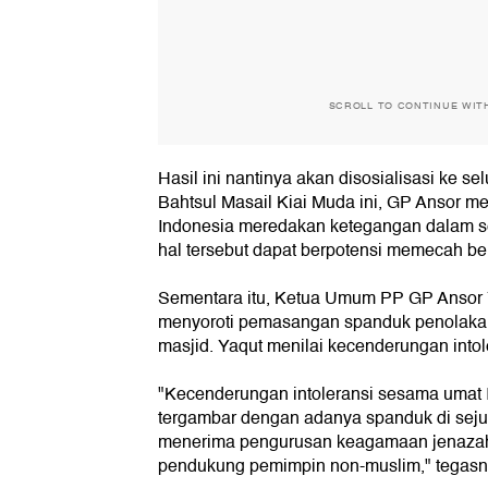
SCROLL TO CONTINUE WIT
Hasil ini nantinya akan disosialisasi ke se
Bahtsul Masail Kiai Muda ini, GP Ansor m
Indonesia meredakan ketegangan dalam set
hal tersebut dapat berpotensi memecah be
Sementara itu, Ketua Umum PP GP Ansor 
menyoroti pemasangan spanduk penolakan
masjid. Yaqut menilai kecenderungan intole
"Kecenderungan intoleransi sesama umat 
tergambar dengan adanya spanduk di seju
menerima pengurusan keagamaan jenazah 
pendukung pemimpin non-muslim," tegasn