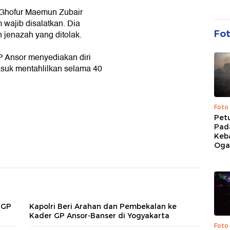
Ghofur Maemun Zubair
wajib disalatkan. Dia
Fo
jenazah yang ditolak.
 GP Ansor menyediakan diri
asuk mentahlilkan selama 40
Foto
Pet
Pad
Keb
Ogan
 GP
Kapolri Beri Arahan dan Pembekalan ke
Kader GP Ansor-Banser di Yogyakarta
Foto