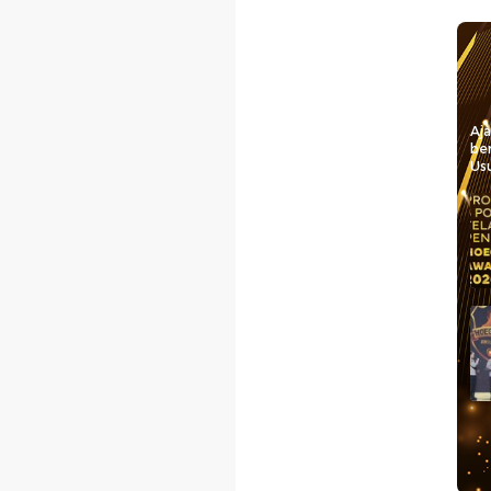
Aj
be
Usu