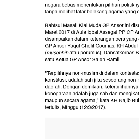
negara bebas menentukan pilihan politik
tanpa melihat latar belakang agama yang 
Bahtsul Masail Kiai Muda GP Ansor ini di
Maret 2017 di Aula Iqbal Assegaf PP GP An
disampaikan dalam keterangan pers yang 
GP Ansor Yaqut Cholil Qoumas, KH Abdul
(
musohhih
atau perumus), Dansatkornas Ba
satu Ketua GP Ansor Saleh Ramli.
"Terpilihnya non-muslim di dalam kontestas
konstitusi, adalah sah jika seseorang non-
daerah. Dengan demikian, keterpilihann
kenegaraan adalah juga sah dan mengikat, 
maupun secara agama," kata KH Najib Buk
tertulis, Minggu (12/3/2017).