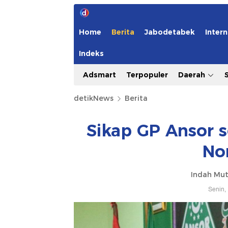
Home
Berita
Jabodetabek
Intern
Indeks
Adsmart
Terpopuler
Daerah
detikNews
Berita
Sikap GP Ansor 
No
Indah Mut
Senin,