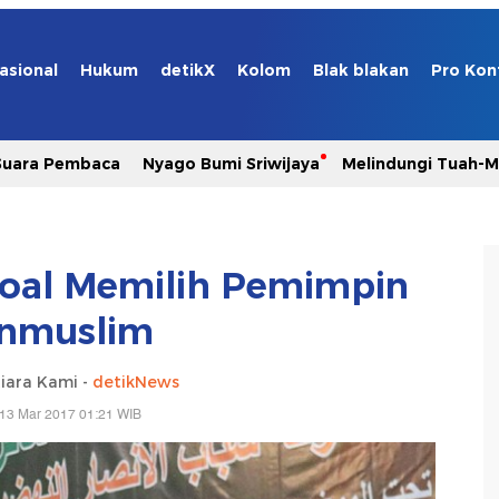
asional
Hukum
detikX
Kolom
Blak blakan
Pro Kon
Suara Pembaca
Nyago Bumi Sriwijaya
Melindungi Tuah-
soal Memilih Pemimpin
nmuslim
iara Kami -
detikNews
 13 Mar 2017 01:21 WIB