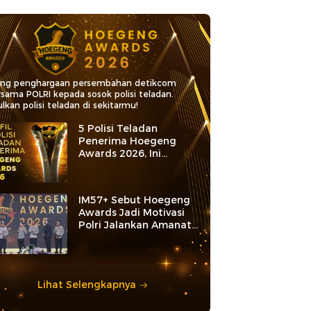
ang penghargaan persembahan detikcom
rsama POLRI kepada sosok polisi teladan.
lkan polisi teladan di sekitarmu!
5 Polisi Teladan
Penerima Hoegeng
Awards 2026, Ini
Kategori dan Kiprahnya
IM57+ Sebut Hoegeng
Awards Jadi Motivasi
Polri Jalankan Amanat
Konstitusi
Lihat Selengkapnya