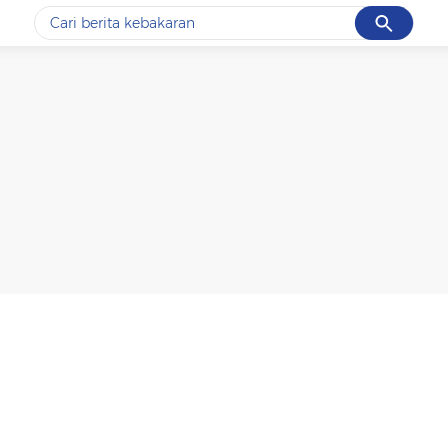
Cancel
Yang sedang ramai dicari
#1
data live draw sgp
#2
kebakaran
#3
prabowo
#4
iran
#5
gempa hari ini
Promoted
Terakhir yang dicari
Loading...