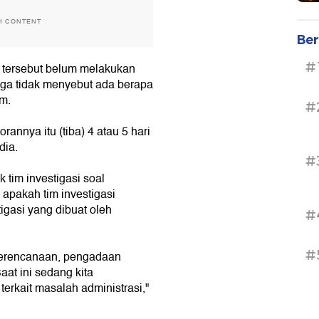
H CONTENT
Ber
#
li tersebut belum melakukan
uga tidak menyebut ada berapa
im.
#
annya itu (tiba) 4 atau 5 hari
dia.
#
tim investigasi soal
 apakah tim investigasi
tigasi yang dibuat oleh
#
#
perencanaan, pengadaan
at ini sedang kita
erkait masalah administrasi,"