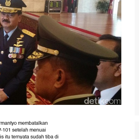
urmantyo membatalkan
-101 setelah menuai
is itu ternyata sudah tiba di