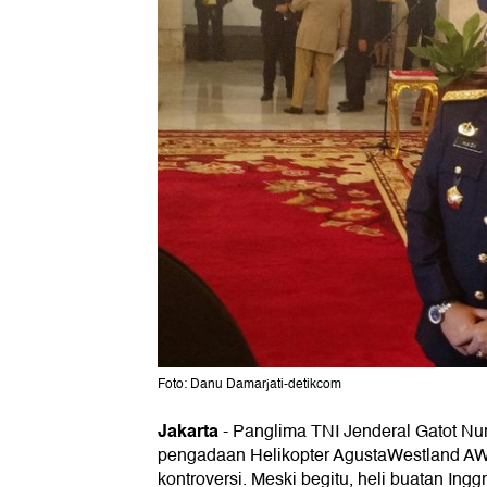
Foto: Danu Damarjati-detikcom
Jakarta
-
Panglima TNI Jenderal Gatot N
pengadaan Helikopter AgustaWestland AW
kontroversi. Meski begitu, heli buatan Inggr