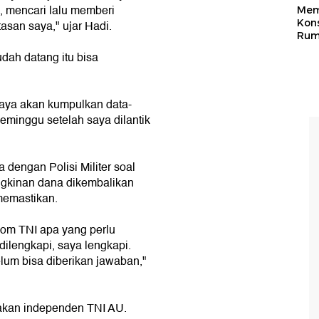
, mencari lalu memberi
Mem
Kons
asan saya," ujar Hadi.
Rum
ah datang itu bisa
aya akan kumpulkan data-
seminggu setelah saya dilantik
dengan Polisi Militer soal
ngkinan dana dikembalikan
memastikan.
om TNI apa yang perlu
dilengkapi, saya lengkapi.
lum bisa diberikan jawaban,"
pakan independen TNI AU.