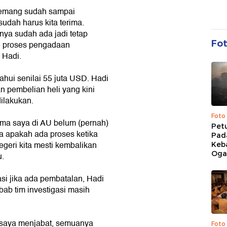
memang sudah sampai
udah harus kita terima.
ya sudah ada jadi tetap
Fo
i proses pengadaan
 Hadi.
hui senilai 55 juta USD. Hadi
 pembelian heli yang kini
dilakukan.
Foto
ama saya di AU belum (pernah)
Pet
ga apakah ada proses ketika
Pad
geri kita mesti kembalikan
Keb
Ogan
u.
 jika ada pembatalan, Hadi
b tim investigasi masih
a saya menjabat, semuanya
Foto