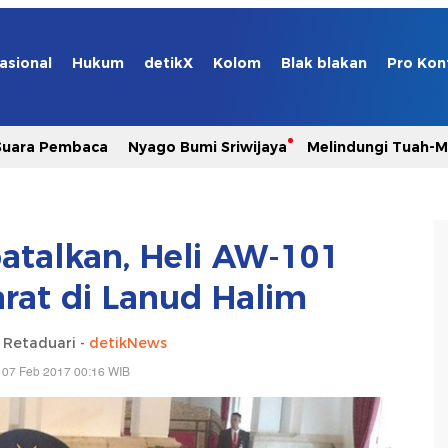
asional
Hukum
detikX
Kolom
Blak blakan
Pro Kon
Suara Pembaca
Nyago Bumi Sriwijaya
Melindungi Tuah-
atalkan, Heli AW-101
at di Lanud Halim
i Retaduari -
detikNews
 07 Feb 2017 00:16 WIB