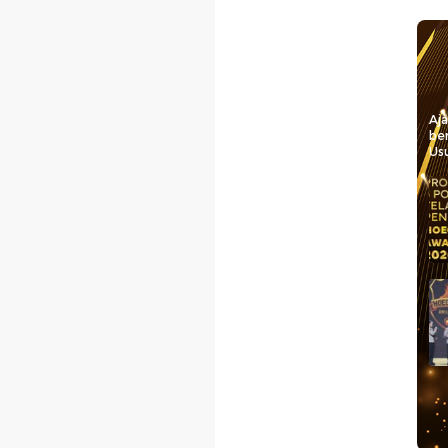
Aj
be
Usu