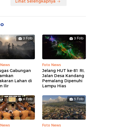
Lihat Selengkapnya
to
3 Foto
3 Foto
 News
Foto News
ugas Gabungan
Jelang HUT ke-81 RI,
amkan
Jalan Desa Kandang
akaran Lahan di
Pemalang Dipenuhi
 Ilir
Lampu Hias
4 Foto
5 Foto
 News
Foto News