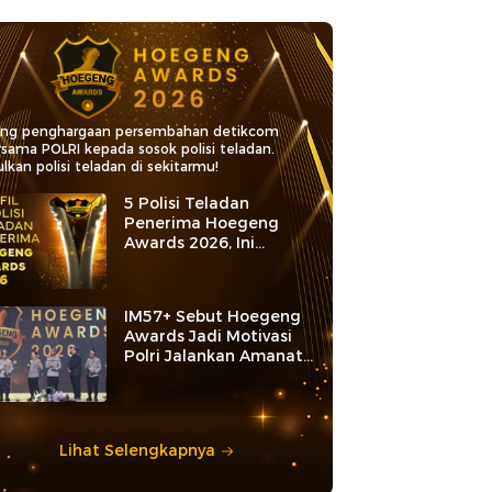
ang penghargaan persembahan detikcom
rsama POLRI kepada sosok polisi teladan.
lkan polisi teladan di sekitarmu!
5 Polisi Teladan
Penerima Hoegeng
Awards 2026, Ini
Kategori dan Kiprahnya
IM57+ Sebut Hoegeng
Awards Jadi Motivasi
Polri Jalankan Amanat
Konstitusi
Lihat Selengkapnya