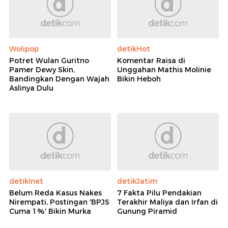
Wolipop
detikHot
Potret Wulan Guritno
Komentar Raisa di
Pamer Dewy Skin,
Unggahan Mathis Molinie
Bandingkan Dengan Wajah
Bikin Heboh
Aslinya Dulu
detikInet
detikJatim
Belum Reda Kasus Nakes
7 Fakta Pilu Pendakian
Nirempati, Postingan 'BPJS
Terakhir Maliya dan Irfan di
Cuma 1%' Bikin Murka
Gunung Piramid