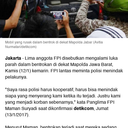
Mobil yang rusak dalam bentrok di dekat Mapolda Jabar (Avitia
Nurmatari/detikcom)
Jakarta
-
Lima anggota FPI disebutkan mengalami luka
parah dalam bentrokan di dekat Mapolda Jawa Barat,
Kamis (12/1) kemarin. FPI lantas meminta polisi menindak
pelakunya.
"Saya rasa polisi harus kooperatif, harus bisa menindak
siapa yang menyerang kami ketika itu terjadi. Justru kami
yang menjadi korban sebenarnya," kata Panglima FPI
detikcom
Maman Suryadi saat dikonfirmasi
, Jumat
(13/1/2017).
Menurut Maman, bentrokan terjadi saat mereka sedang