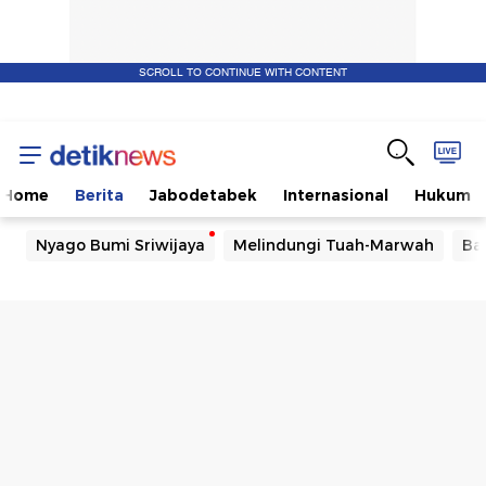
SCROLL TO CONTINUE WITH CONTENT
Home
Berita
Jabodetabek
Internasional
Hukum
Nyago Bumi Sriwijaya
Melindungi Tuah-Marwah
Ba