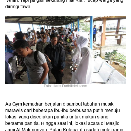
"Amin. Tapi jangan sekarang Pak Kiai," ucap warga yang
diiringi tawa.
Foto: Haris Fadhil/detikcom
Aa Gym kemudian berjalan disambut tabuhan musik
marawis dari beberapa ibu-ibu berbusana putih menuju
lokasi yang disediakan panitia untuk makan siang
bersama panitia. Hingga saat ini, lokasi acara di Masjid
Jami Al Makmuriyah, Pulau Kelapa, itu sudah mulai ramai