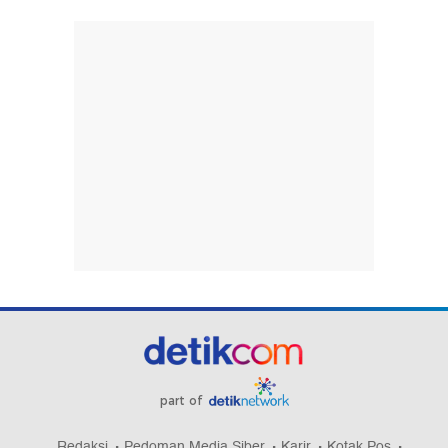
part of
Redaksi
Pedoman Media Siber
Karir
Kotak Pos