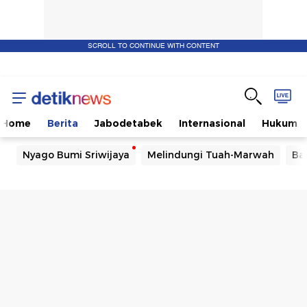
SCROLL TO CONTINUE WITH CONTENT
Home
Berita
Jabodetabek
Internasional
Hukum
Nyago Bumi Sriwijaya
Melindungi Tuah-Marwah
Ba