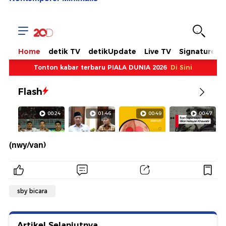
(nwy/van)
sby bicara
Artikel Selanjutnya