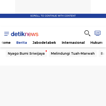
SCROLL TO CONTINUE WITH CONTENT
Home
Berita
Jabodetabek
Internasional
Hukum
Nyago Bumi Sriwijaya
Melindungi Tuah-Marwah
Ba