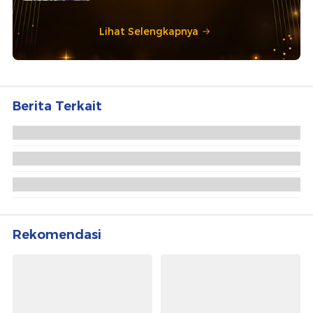
Lihat Selengkapnya
Berita Terkait
Pengacara Tewas Usai Diduga Loncat dari Lantai
46 Apartemen di Jaksel
Polisi Selidiki Kematian Pengacara yang Jatuh dari
Lantai 46 Apartemen
Pekerja Apartemen di Surabaya yang Tewas
Sempat Tergantung di Gondola 15 Menit
Rekomendasi