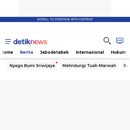
SCROLL TO CONTINUE WITH CONTENT
Home
Berita
Jabodetabek
Internasional
Hukum
Nyago Bumi Sriwijaya
Melindungi Tuah-Marwah
Ba