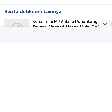
Selengkapnya
Berita detikcom Lainnya
Kenalin Ini MPV Baru Penantang
Toyota Alphard, Harga Mulai Rp 1
Miliaran
detikOto
8 Potret Pernikahan Cucu
Megawati, Makeup Hollywood
Flawless Bikin Pangling
Wolipop
Pedestrian Deck Dukuh Atas: Ketika
Kota Dibangun dari Langkah Kaki
detikFinance