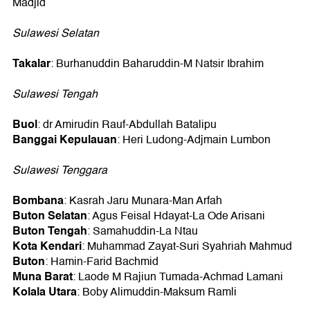
Madjid
Sulawesi Selatan
Takalar
: Burhanuddin Baharuddin-M Natsir Ibrahim
Sulawesi Tengah
Buol
: dr Amirudin Rauf-Abdullah Batalipu
Banggai Kepulauan
: Heri Ludong-Adjmain Lumbon
Sulawesi Tenggara
Bombana
: Kasrah Jaru Munara-Man Arfah
Buton Selatan
: Agus Feisal Hdayat-La Ode Arisani
Buton Tengah
: Samahuddin-La Ntau
Kota Kendari
: Muhammad Zayat-Suri Syahriah Mahmud
Buton
: Hamin-Farid Bachmid
Muna Barat
: Laode M Rajiun Tumada-Achmad Lamani
Kolala Utara
: Boby Alimuddin-Maksum Ramli