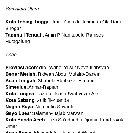
Sumatera Utara
Kota Tebing Tinggi
: Umar Zunaidi Hasibuan-Oki Doni
Siregar
Tapanuli Tengah
: Amin P Napitupulu-Ramses
Hutagalung
Aceh
Provinsi Aceh
: drh Irwandi Yusuf-Nova Iriansyah
Bener Meriah
: Ridwan Abdul Mutalib-Darwin
Aceh Tengah
: Shabela Abubakar-Firdaus
Simeulue
: Anhar-Rapian
Kota Langsa
: Fazlun Hasan-Syahyuzar Aka
Kota Sabang
: Zulkifli-Zuanda
Nagan Raya
: Nurchalis-Suyanto
Gayo Lues
: Salamah-Rajab Marwan
Kota Banda Aceh
: Illiza Sa'aduddin Djamal-Farid Nyak
Umar
Aceh Besar
: Mawardi Ali-Husaini A Wahab