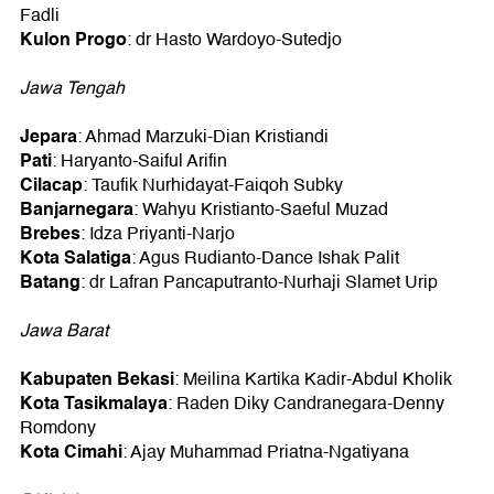
Fadli
Kulon Progo
: dr Hasto Wardoyo-Sutedjo
Jawa Tengah
Jepara
: Ahmad Marzuki-Dian Kristiandi
Pati
: Haryanto-Saiful Arifin
Cilacap
: Taufik Nurhidayat-Faiqoh Subky
Banjarnegara
: Wahyu Kristianto-Saeful Muzad
Brebes
: Idza Priyanti-Narjo
Kota Salatiga
: Agus Rudianto-Dance Ishak Palit
Batang
: dr Lafran Pancaputranto-Nurhaji Slamet Urip
Jawa Barat
Kabupaten Bekasi
: Meilina Kartika Kadir-Abdul Kholik
Kota Tasikmalaya
: Raden Diky Candranegara-Denny
Romdony
Kota Cimahi
: Ajay Muhammad Priatna-Ngatiyana