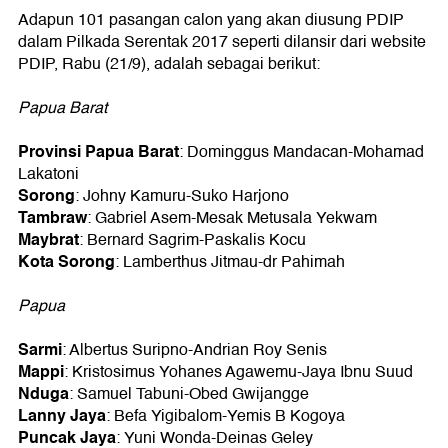
Adapun 101 pasangan calon yang akan diusung PDIP
dalam Pilkada Serentak 2017 seperti dilansir dari website
PDIP, Rabu (21/9), adalah sebagai berikut:
Papua Barat
Provinsi Papua Barat
: Dominggus Mandacan-Mohamad
Lakatoni
Sorong
: Johny Kamuru-Suko Harjono
Tambraw
: Gabriel Asem-Mesak Metusala Yekwam
Maybrat
: Bernard Sagrim-Paskalis Kocu
Kota Sorong
: Lamberthus Jitmau-dr Pahimah
Papua
Sarmi
: Albertus Suripno-Andrian Roy Senis
Mappi
: Kristosimus Yohanes Agawemu-Jaya Ibnu Suud
Nduga
: Samuel Tabuni-Obed Gwijangge
Lanny Jaya
: Befa Yigibalom-Yemis B Kogoya
Puncak Jaya
: Yuni Wonda-Deinas Geley