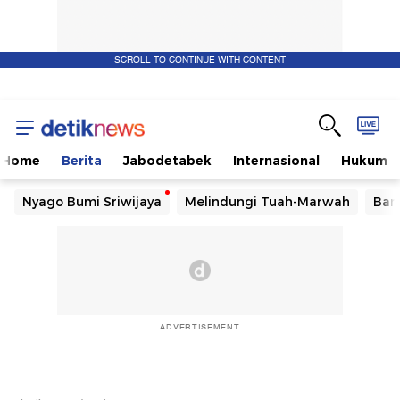
SCROLL TO CONTINUE WITH CONTENT
Home
Berita
Jabodetabek
Internasional
Hukum
Nyago Bumi Sriwijaya
Melindungi Tuah-Marwah
Ban
ADVERTISEMENT