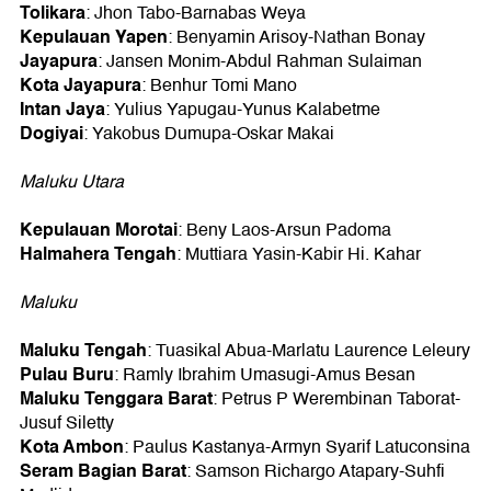
Tolikara
: Jhon Tabo-Barnabas Weya
Kepulauan Yapen
: Benyamin Arisoy-Nathan Bonay
Jayapura
: Jansen Monim-Abdul Rahman Sulaiman
Kota Jayapura
: Benhur Tomi Mano
Intan Jaya
: Yulius Yapugau-Yunus Kalabetme
Dogiyai
: Yakobus Dumupa-Oskar Makai
Maluku Utara
Kepulauan Morotai
: Beny Laos-Arsun Padoma
Halmahera Tengah
: Muttiara Yasin-Kabir Hi. Kahar
Maluku
Maluku Tengah
: Tuasikal Abua-Marlatu Laurence Leleury
Pulau Buru
: Ramly Ibrahim Umasugi-Amus Besan
Maluku Tenggara Barat
: Petrus P Werembinan Taborat-
Jusuf Siletty
Kota Ambon
: Paulus Kastanya-Armyn Syarif Latuconsina
Seram Bagian Barat
: Samson Richargo Atapary-Suhfi