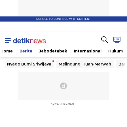
SCROLL TO CONTINUE WITH CONTENT
Home
Berita
Jabodetabek
Internasional
Hukum
Nyago Bumi Sriwijaya
Melindungi Tuah-Marwah
Ban
ADVERTISEMENT