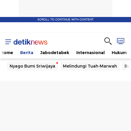
SCROLL TO CONTINUE WITH CONTENT
Home
Berita
Jabodetabek
Internasional
Hukum
Nyago Bumi Sriwijaya
Melindungi Tuah-Marwah
Ba