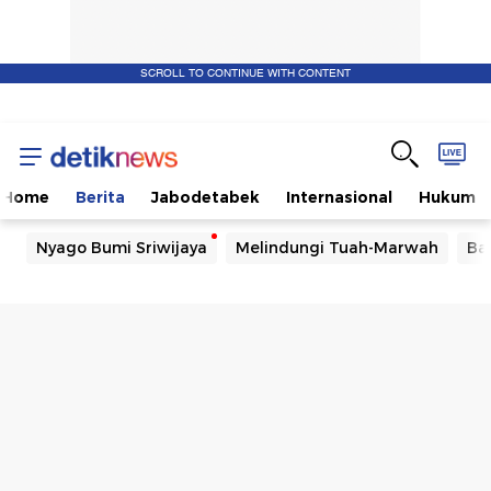
SCROLL TO CONTINUE WITH CONTENT
Home
Berita
Jabodetabek
Internasional
Hukum
Nyago Bumi Sriwijaya
Melindungi Tuah-Marwah
Ba