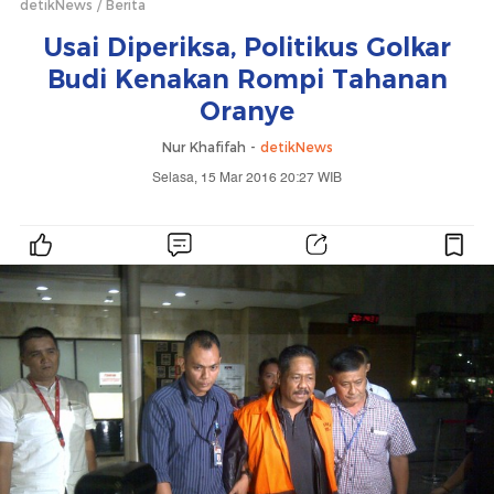
detikNews
Berita
Usai Diperiksa, Politikus Golkar
Budi Kenakan Rompi Tahanan
Oranye
Nur Khafifah -
detikNews
Selasa, 15 Mar 2016 20:27 WIB