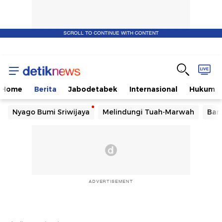
SCROLL TO CONTINUE WITH CONTENT
Home
Berita
Jabodetabek
Internasional
Hukum
Nyago Bumi Sriwijaya
Melindungi Tuah-Marwah
Ban
ADVERTISEMENT