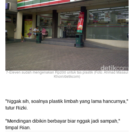
7-Eleven sudah mengenakan Rp200 untuk tas plastik (Foto: Ahmad Masaul
Khoiri/detikcom)
"Nggak sih, soalnya plastik limbah yang lama hancurnya,"
tutur Rizki.
"Mendingan dibikin berbayar biar nggak jadi sampah,"
timpal Rian.