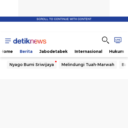
SCROLL TO CONTINUE WITH CONTENT
Home
Berita
Jabodetabek
Internasional
Hukum
Nyago Bumi Sriwijaya
Melindungi Tuah-Marwah
Ba