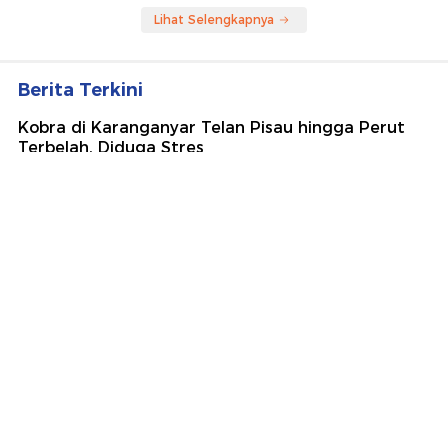
Lihat Selengkapnya
Berita Terkini
Kobra di Karanganyar Telan Pisau hingga Perut
Terbelah, Diduga Stres
Polres Serang Kirim 64 Truk Tangki Air Atasi
Kekeringan di 6 Kecamatan
Buron Kasus Pembunuhan Sekdin PRKP Bangkalan
Diduga Gondol Emas 1 Kg
Netanyahu Tegaskan Tolak Kesepakatan Gaza
Usulan Trump
Perkuat Sinergi TNI-Polri, Kapolda Metro dan
Pangdam Jaya Kunjungi Dankorbrimob Polri