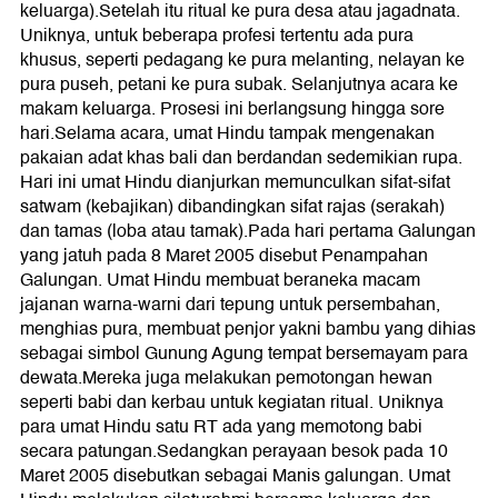
keluarga).Setelah itu ritual ke pura desa atau jagadnata.
Uniknya, untuk beberapa profesi tertentu ada pura
khusus, seperti pedagang ke pura melanting, nelayan ke
pura puseh, petani ke pura subak. Selanjutnya acara ke
makam keluarga. Prosesi ini berlangsung hingga sore
hari.Selama acara, umat Hindu tampak mengenakan
pakaian adat khas bali dan berdandan sedemikian rupa.
Hari ini umat Hindu dianjurkan memunculkan sifat-sifat
satwam (kebajikan) dibandingkan sifat rajas (serakah)
dan tamas (loba atau tamak).Pada hari pertama Galungan
yang jatuh pada 8 Maret 2005 disebut Penampahan
Galungan. Umat Hindu membuat beraneka macam
jajanan warna-warni dari tepung untuk persembahan,
menghias pura, membuat penjor yakni bambu yang dihias
sebagai simbol Gunung Agung tempat bersemayam para
dewata.Mereka juga melakukan pemotongan hewan
seperti babi dan kerbau untuk kegiatan ritual. Uniknya
para umat Hindu satu RT ada yang memotong babi
secara patungan.Sedangkan perayaan besok pada 10
Maret 2005 disebutkan sebagai Manis galungan. Umat