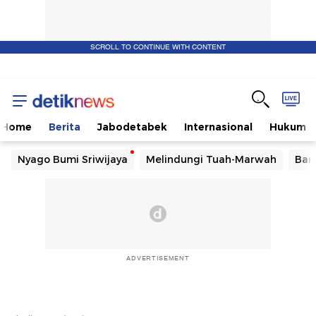
SCROLL TO CONTINUE WITH CONTENT
Home
Berita
Jabodetabek
Internasional
Hukum
Nyago Bumi Sriwijaya
Melindungi Tuah-Marwah
Ban
ADVERTISEMENT