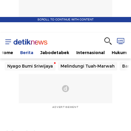
SCROLL TO CONTINUE WITH CONTENT
Home
Berita
Jabodetabek
Internasional
Hukum
Nyago Bumi Sriwijaya
Melindungi Tuah-Marwah
Ban
ADVERTISEMENT