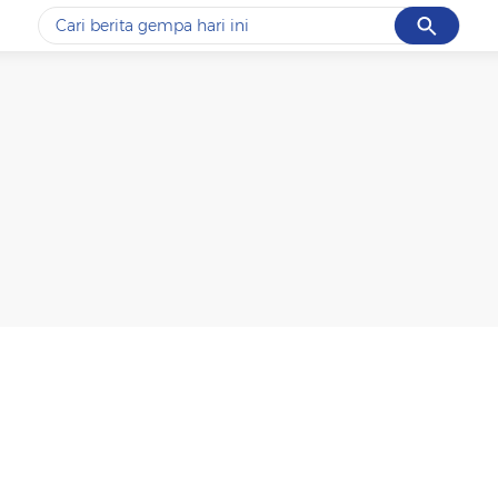
Cancel
Yang sedang ramai dicari
#1
data live draw sgp
#2
piala presiden 2026
#3
prabowo
#4
iran
#5
gempa hari ini
Promoted
Terakhir yang dicari
Loading...