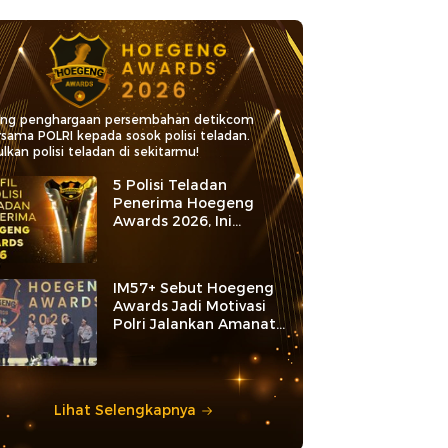
ang penghargaan persembahan detikcom
rsama POLRI kepada sosok polisi teladan.
lkan polisi teladan di sekitarmu!
5 Polisi Teladan
Penerima Hoegeng
Awards 2026, Ini
Kategori dan Kiprahnya
IM57+ Sebut Hoegeng
Awards Jadi Motivasi
Polri Jalankan Amanat
Konstitusi
Lihat Selengkapnya