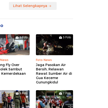
Lihat Selengkapnya
to
3 Foto
5 Foto
 News
Foto News
ng Fly Over
Jaga Pasokan Air
solek Sambut
Bersih, Relawan
 Kemerdekaan
Rawat Sumber Air di
Gua Keceme
Gunungkidul
5 Foto
7 Foto