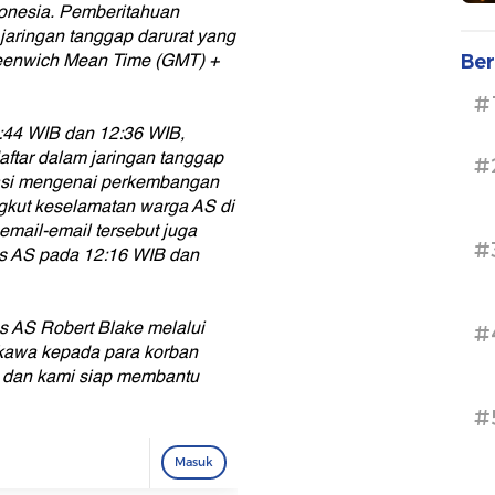
donesia. Pemberitahuan
i jaringan tanggap darurat yang
eenwich Mean Time (GMT) +
Ber
#
1:44 WIB dan 12:36 WIB,
aftar dalam jaringan tanggap
#
masi mengenai perkembangan
ngkut keselamatan warga AS di
 email-email tersebut juga
#
es AS pada 12:16 WIB dan
s AS Robert Blake melalui
#
gkawa kepada para korban
a, dan kami siap membantu
#