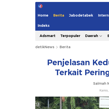
Home
Berita
Jabodetabek
Intern
Indeks
Adsmart
Terpopuler
Daerah
detikNews
Berita
Penjelasan Ked
Terkait Peri
Salmah 
Kamis,