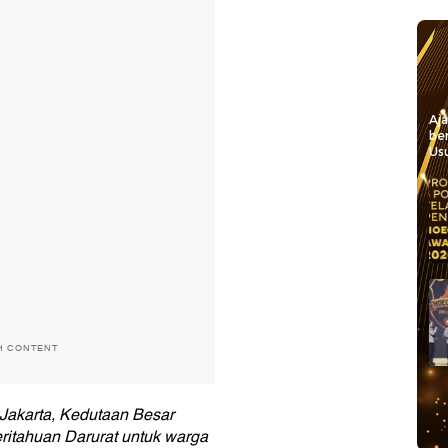
Aj
be
Usu
H CONTENT
i Jakarta, Kedutaan Besar
itahuan Darurat untuk warga