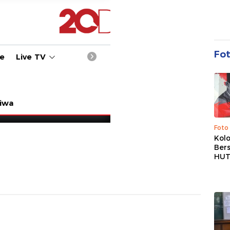
Fo
Foto
Kolo
Ber
HUT