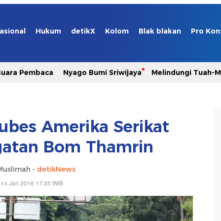
asional
Hukum
detikX
Kolom
Blak blakan
Pro Kon
Suara Pembaca
Nyago Bumi Sriwijaya
Melindungi Tuah-
ubes Amerika Serikat
ngatan Bom Thamrin
Muslimah -
detikNews
 14 Jan 2016 17:35 WIB