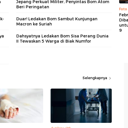
a
Jepang Perkuat Militer, Penyintas Bom Atom
Beri Peringatan
Foto
Febr
k-
Duar! Ledakan Bom Sambut Kunjungan
Dib
Macron ke Suriah
untu
9
ya
Dahsyatnya Ledakan Bom Sisa Perang Dunia
II Tewaskan 5 Warga di Biak Numfor
Selengkapnya