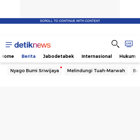
SCROLL TO CONTINUE WITH CONTENT
Home
Berita
Jabodetabek
Internasional
Hukum
Nyago Bumi Sriwijaya
Melindungi Tuah-Marwah
Ba