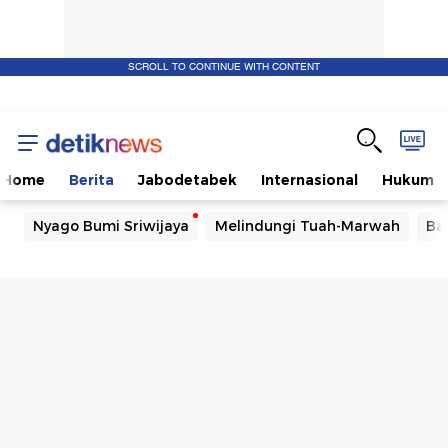
SCROLL TO CONTINUE WITH CONTENT
Home
Berita
Jabodetabek
Internasional
Hukum
Nyago Bumi Sriwijaya
Melindungi Tuah-Marwah
Ba