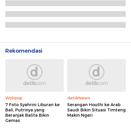
Istana Buka Suara soal Isu Prabowo Akan
Reshuffle Kabinet
Muzani Respons Kabar Reshuffle Kabinet Setelah
17 Agustus
Istana: Evaluasi Kabinet Tak Selalu Berujung
Reshuffle
Rekomendasi
Wolipop
detikNews
7 Foto Syahrini Liburan ke
Serangan Houthi ke Arab
Bali, Putrinya yang
Saudi Bikin Situasi Timteng