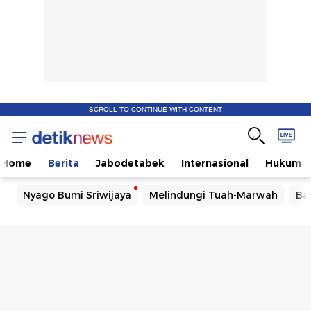
SCROLL TO CONTINUE WITH CONTENT
Home
Berita
Jabodetabek
Internasional
Hukum
Nyago Bumi Sriwijaya
Melindungi Tuah-Marwah
Ba