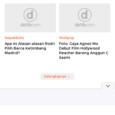
Beranjak Balita Bikin
Makin Ngeri
Gemas
Sepakbola
Wolipop
Apa Ini Alasan-alasan Rodri
Foto: Gaya Agnez Mo
Pilih Barca Ketimbang
Debut Film Hollywood
Madrid?
Reacher Bareng Anggun C.
Sasmi
Selengkapnya
Berita detikcom Lainnya