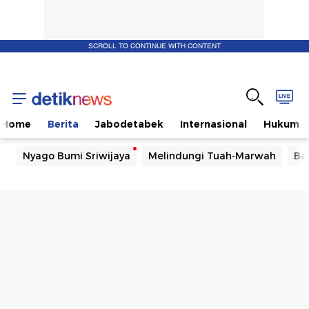
SCROLL TO CONTINUE WITH CONTENT
Home
Berita
Jabodetabek
Internasional
Hukum
Nyago Bumi Sriwijaya
Melindungi Tuah-Marwah
Ba