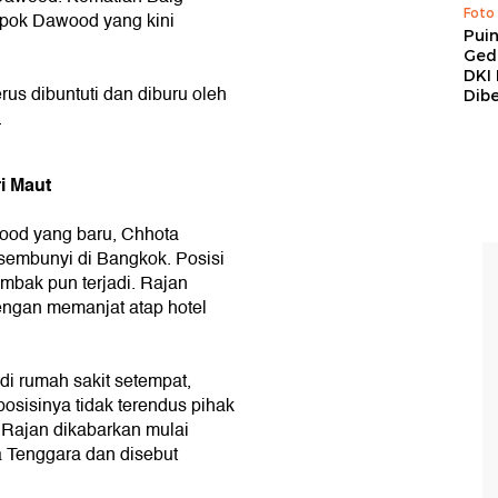
Foto
mpok Dawood yang kini
Pui
Ged
DKI 
s dibuntuti dan diburu oleh
Dibe
.
i Maut
ood yang baru, Chhota
sembunyi di Bangkok. Posisi
embak pun terjadi. Rajan
engan memanjat atap hotel
i rumah sakit setempat,
osisinya tidak terendus pihak
Rajan dikabarkan mulai
a Tenggara dan disebut