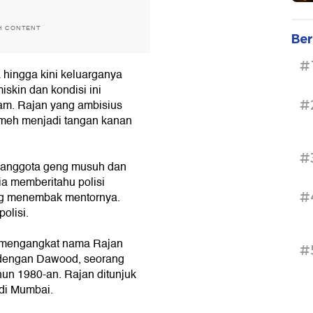
H CONTENT
Ber
#
a hingga kini keluarganya
iskin dan kondisi ini
#
am. Rajan yang ambisius
emeh menjadi tangan kanan
#
a anggota geng musuh dan
a memberitahu polisi
#
ng menembak mentornya.
olisi.
 mengangkat nama Rajan
#
u dengan Dawood, seorang
un 1980-an. Rajan ditunjuk
 di Mumbai.