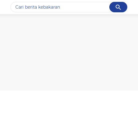
Cancel
Yang sedang ramai dicari
#1
data live draw sgp
#2
kebakaran
#3
prabowo
#4
iran
#5
gempa hari ini
Promoted
Terakhir yang dicari
Loading...