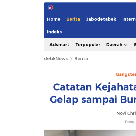
Home
Berita
Jabodetabek
Intern
Indeks
Adsmart
Terpopuler
Daerah
detikNews
Berita
Gangster 
Catatan Kejahata
Gelap sampai Bu
Novi Chri
Rabu, 