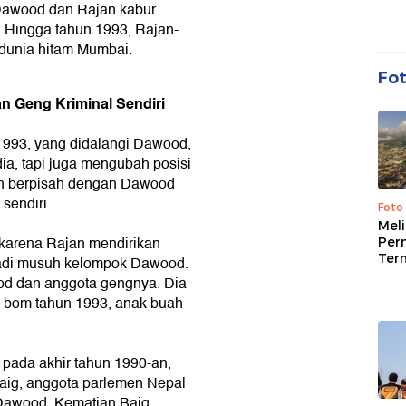
, Dawood dan Rajan kabur
n. Hingga tahun 1993, Rajan-
dunia hitam Mumbai.
Fo
n Geng Kriminal Sendiri
1993, yang didalangi Dawood,
a, tapi juga mengubah posisi
an berpisah dengan Dawood
sendiri.
Foto
Mel
 karena Rajan mendirikan
Per
Ter
jadi musuh kelompok Dawood.
d dan anggota gengnya. Dia
 bom tahun 1993, anak buah
 pada akhir tahun 1990-an,
aig, anggota parlemen Nepal
 Dawood. Kematian Baig