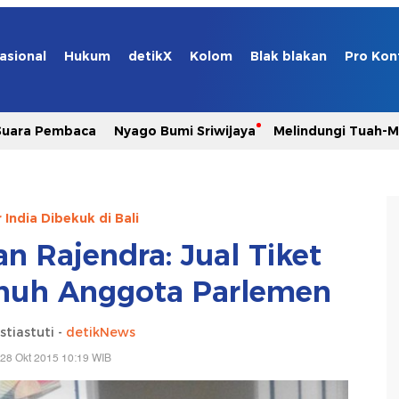
asional
Hukum
detikX
Kolom
Blak blakan
Pro Kon
Suara Pembaca
Nyago Bumi Sriwijaya
Melindungi Tuah-
India Dibekuk di Bali
n Rajendra: Jual Tiket
nuh Anggota Parlemen
stiastuti -
detikNews
28 Okt 2015 10:19 WIB