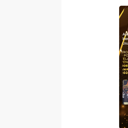
Aj
be
Usu