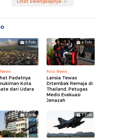
Lihat Selengkapnya
to
5 Foto
4 Foto
 News
Foto News
ihat Padatnya
Lansia Tewas
mukiman Kota
Ditembak Remaja di
nate dari Udara
Thailand, Petugas
Medis Evakuasi
Jenazah
3 Foto
7 Foto