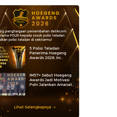
ang penghargaan persembahan detikcom
rsama POLRI kepada sosok polisi teladan.
lkan polisi teladan di sekitarmu!
5 Polisi Teladan
Penerima Hoegeng
Awards 2026, Ini
Kategori dan Kiprahnya
IM57+ Sebut Hoegeng
Awards Jadi Motivasi
Polri Jalankan Amanat
Konstitusi
Lihat Selengkapnya