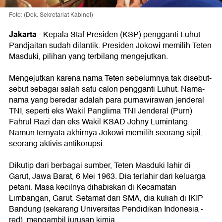
Foto: (Dok. Sekretariat Kabinet)
Jakarta
-
Kepala Staf Presiden (KSP) pengganti Luhut
Pandjaitan sudah dilantik. Presiden Jokowi memilih Teten
Masduki, pilihan yang terbilang mengejutkan.
Mengejutkan karena nama Teten sebelumnya tak disebut-
sebut sebagai salah satu calon pengganti Luhut. Nama-
nama yang beredar adalah para purnawirawan jenderal
TNI, seperti eks Wakil Panglima TNI Jenderal (Purn)
Fahrul Razi dan eks Wakil KSAD Johny Lumintang.
Namun ternyata akhirnya Jokowi memilih seorang sipil,
seorang aktivis antikorupsi.
Dikutip dari berbagai sumber, Teten Masduki lahir di
Garut, Jawa Barat, 6 Mei 1963. Dia terlahir dari keluarga
petani. Masa kecilnya dihabiskan di Kecamatan
Limbangan, Garut. Setamat dari SMA, dia kuliah di IKIP
Bandung (sekarang Universitas Pendidikan Indonesia -
red), mengambil jurusan kimia.