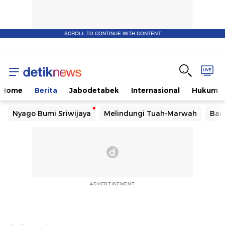
SCROLL TO CONTINUE WITH CONTENT
Home
Berita
Jabodetabek
Internasional
Hukum
Nyago Bumi Sriwijaya
Melindungi Tuah-Marwah
Ban
ADVERTISEMENT