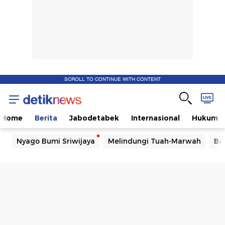
SCROLL TO CONTINUE WITH CONTENT
Home
Berita
Jabodetabek
Internasional
Hukum
Nyago Bumi Sriwijaya
Melindungi Tuah-Marwah
Ba