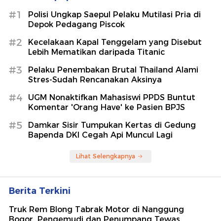
#1
Polisi Ungkap Saepul Pelaku Mutilasi Pria di
Depok Pedagang Piscok
#2
Kecelakaan Kapal Tenggelam yang Disebut
Lebih Mematikan daripada Titanic
#3
Pelaku Penembakan Brutal Thailand Alami
Stres-Sudah Rencanakan Aksinya
#4
UGM Nonaktifkan Mahasiswi PPDS Buntut
Komentar 'Orang Have' ke Pasien BPJS
#5
Damkar Sisir Tumpukan Kertas di Gedung
Bapenda DKI Cegah Api Muncul Lagi
Lihat Selengkapnya
Berita Terkini
Truk Rem Blong Tabrak Motor di Nanggung
Bogor, Pengemudi dan Penumpang Tewas