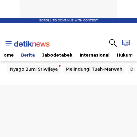
SCROLL TO CONTINUE WITH CONTENT
Home
Berita
Jabodetabek
Internasional
Hukum
Nyago Bumi Sriwijaya
Melindungi Tuah-Marwah
Ba