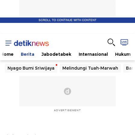
SCROLL TO CONTINUE WITH CONTENT
Home
Berita
Jabodetabek
Internasional
Hukum
Nyago Bumi Sriwijaya
Melindungi Tuah-Marwah
Ban
ADVERTISEMENT