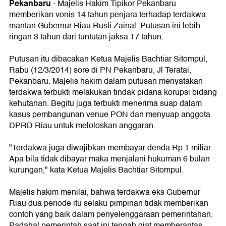
Pekanbaru
-
Majelis Hakim Tipikor Pekanbaru
memberikan vonis 14 tahun penjara terhadap terdakwa
mantan Gubernur Riau Rusli Zainal. Putusan ini lebih
ringan 3 tahun dari tuntutan jaksa 17 tahun.
Putusan itu dibacakan Ketua Majelis Bachtiar Sitompul,
Rabu (12/3/2014) sore di PN Pekanbaru, Jl Teratai,
Pekanbaru. Majelis hakim dalam putusan menyatakan
terdakwa terbukti melakukan tindak pidana korupsi bidang
kehutanan. Begitu juga terbukti menerima suap dalam
kasus pembangunan venue PON dan menyuap anggota
DPRD Riau untuk meloloskan anggaran.
"Terdakwa juga diwajibkan membayar denda Rp 1 miliar.
Apa bila tidak dibayar maka menjalani hukuman 6 bulan
kurungan," kata Ketua Majelis Bachtiar Sitompul.
Majelis hakim menilai, bahwa terdakwa eks Gubernur
Riau dua periode itu selaku pimpinan tidak memberikan
contoh yang baik dalam penyelenggaraan pemerintahan.
Padahal pemerintah saat ini tengah giat memberantas