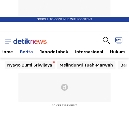
SCROLL TO CONTINUE WITH CONTENT
Home
Berita
Jabodetabek
Internasional
Hukum
Nyago Bumi Sriwijaya
Melindungi Tuah-Marwah
Ban
ADVERTISEMENT