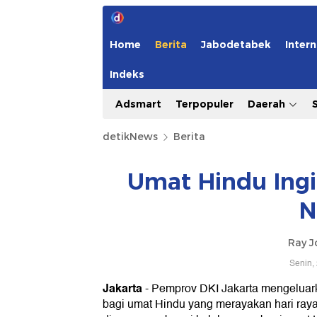
Home
Berita
Jabodetabek
Intern
Indeks
Adsmart
Terpopuler
Daerah
detikNews
Berita
Umat Hindu Ingi
N
Ray J
Senin,
Jakarta
-
Pemprov DKI Jakarta mengeluarkan
bagi umat Hindu yang merayakan hari ray