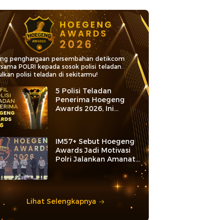
ang penghargaan persembahan detikcom
rsama POLRI kepada sosok polisi teladan.
lkan polisi teladan di sekitarmu!
5 Polisi Teladan
Penerima Hoegeng
Awards 2026, Ini
Kategori dan Kiprahnya
IM57+ Sebut Hoegeng
Awards Jadi Motivasi
Polri Jalankan Amanat
Konstitusi
Lihat Selengkapnya