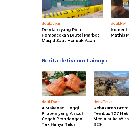
detikJabar
detikHot
Dendam yang Picu
Komenta
Pembacokan Brutal Marbot
Mathis M
Masjid Saat Hendak Azan
Berita detikcom Lainnya
detikFood
detikTravel
4 Makanan Tinggi
Kebakaran Brom
Protein yang Ampuh
Tembus 127 Hekt
Cegah Peradangan,
Menjalar ke Wis
Tak Hanya Telur!
B29