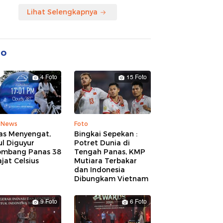
Lihat Selengkapnya
to
4 Foto
15 Foto
 News
Foto
as Menyengat,
Bingkai Sepekan :
l Diguyur
Potret Dunia di
ombang Panas 38
Tengah Panas, KMP
jat Celsius
Mutiara Terbakar
dan Indonesia
Dibungkam Vietnam
9 Foto
6 Foto