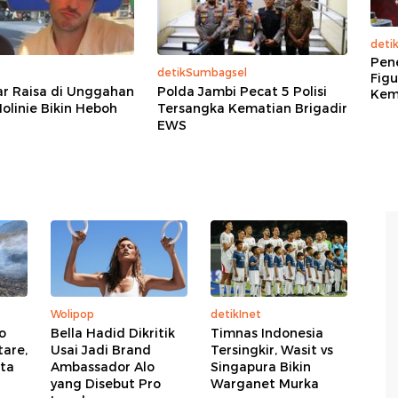
deti
Pen
detikSumbagsel
Figu
r Raisa di Unggahan
Polda Jambi Pecat 5 Polisi
Kem
olinie Bikin Heboh
Tersangka Kematian Brigadir
EWS
Wolipop
detikInet
o
Bella Hadid Dikritik
Timnas Indonesia
are,
Usai Jadi Brand
Tersingkir, Wasit vs
ata
Ambassador Alo
Singapura Bikin
yang Disebut Pro
Warganet Murka