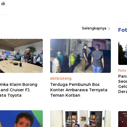
 di
Selengkapnya
Fo
Foto
Pan
detikJateng
Seou
amka Klaim Borong
Terduga Pembunuh Bos
Gel
Land Cruiser FJ,
Konter Ambarawa Ternyata
Dera
ata Toyota
Teman Korban