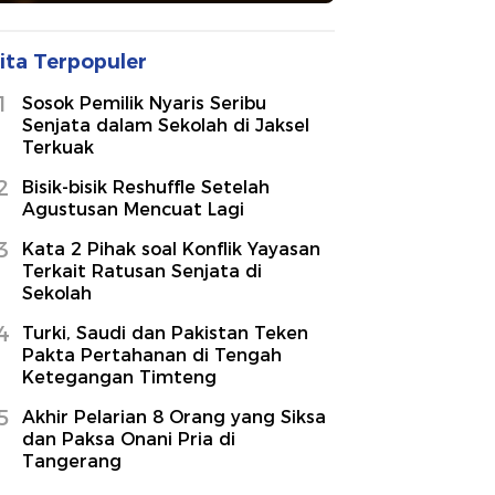
ita Terpopuler
1
Sosok Pemilik Nyaris Seribu
Senjata dalam Sekolah di Jaksel
Terkuak
2
Bisik-bisik Reshuffle Setelah
Agustusan Mencuat Lagi
3
Kata 2 Pihak soal Konflik Yayasan
Terkait Ratusan Senjata di
Sekolah
4
Turki, Saudi dan Pakistan Teken
Pakta Pertahanan di Tengah
Ketegangan Timteng
5
Akhir Pelarian 8 Orang yang Siksa
dan Paksa Onani Pria di
Tangerang