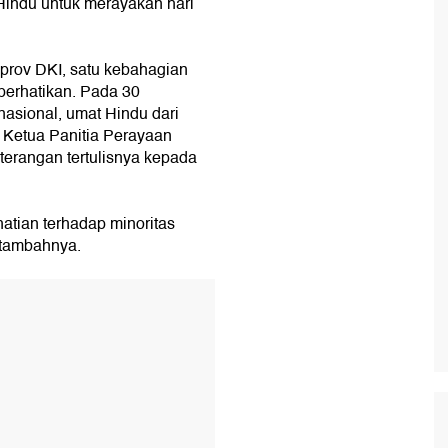
Hindu untuk merayakan hari
emprov DKI, satu kebahagian
erhatikan. Pada 30
nasional, umat Hindu dari
r Ketua Panitia Perayaan
terangan tertulisnya kepada
hatian terhadap minoritas
 tambahnya.