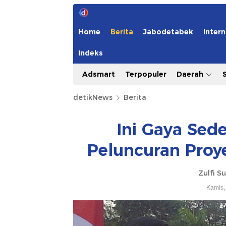
Home
Berita
Jabodetabek
Intern
Indeks
Adsmart
Terpopuler
Daerah
detikNews
Berita
Ini Gaya Sed
Peluncuran Proy
Zulfi S
Kamis,