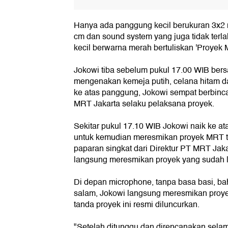
Hanya ada panggung kecil berukuran 3x2 m
cm dan sound system yang juga tidak terl
kecil berwarna merah bertuliskan 'Proyek M
Jokowi tiba sebelum pukul 17.00 WIB be
mengenakan kemeja putih, celana hitam d
ke atas panggung, Jokowi sempat berbinc
MRT Jakarta selaku pelaksana proyek.
Sekitar pukul 17.10 WIB Jokowi naik ke at
untuk kemudian meresmikan proyek MRT t
paparan singkat dari Direktur PT MRT Jak
langsung meresmikan proyek yang sudah la
Di depan microphone, tanpa basa basi, b
salam, Jokowi langsung meresmikan proy
tanda proyek ini resmi diluncurkan.
"Setelah ditunggu dan direncanakan selam