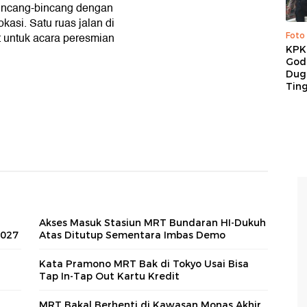
bincang-bincang dengan
asi. Satu ruas jalan di
t untuk acara peresmian
Foto
KPK 
God
Duga
Tin
Akses Masuk Stasiun MRT Bundaran HI-Dukuh
2027
Atas Ditutup Sementara Imbas Demo
u
Kata Pramono MRT Bak di Tokyo Usai Bisa
Tap In-Tap Out Kartu Kredit
MRT Bakal Berhenti di Kawasan Monas Akhir