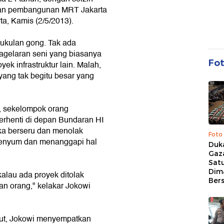
akan pembangunan MRT Jakarta
ta, Kamis (2/5/2013).
mukulan gong. Tak ada
agelaran seni yang biasanya
Fo
k infrastruktur lain. Malah,
yang tak begitu besar yang
n, sekelompok orang
rhenti di depan Bundaran HI
ka berseru dan menolak
Foto
senyum dan menanggapi hal
Duk
Gaz
Sat
Dim
 kalau ada proyek ditolak
Ber
an orang," kelakar Jokowi
but, Jokowi menyempatkan