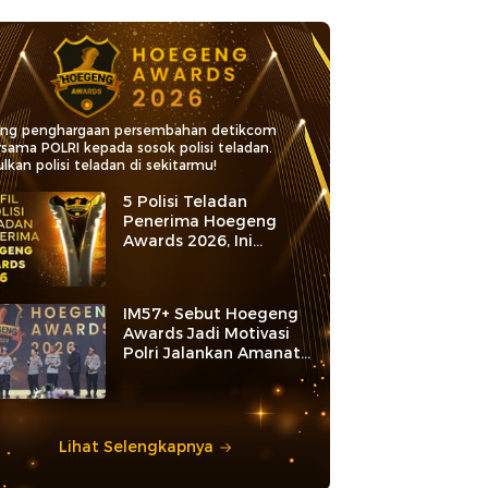
ang penghargaan persembahan detikcom
rsama POLRI kepada sosok polisi teladan.
lkan polisi teladan di sekitarmu!
5 Polisi Teladan
Penerima Hoegeng
Awards 2026, Ini
Kategori dan Kiprahnya
IM57+ Sebut Hoegeng
Awards Jadi Motivasi
Polri Jalankan Amanat
Konstitusi
Lihat Selengkapnya