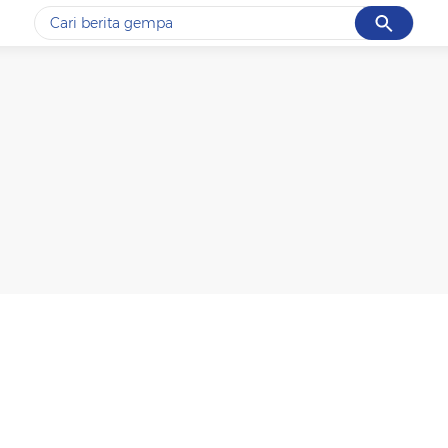
Cancel
Yang sedang ramai dicari
#1
gempa hari ini
#2
gempa
#3
prabowo
#4
iran
#5
demo
Promoted
Terakhir yang dicari
Loading...