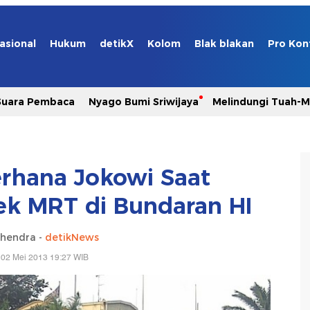
asional
Hukum
detikX
Kolom
Blak blakan
Pro Kon
Suara Pembaca
Nyago Bumi Sriwijaya
Melindungi Tuah-
erhana Jokowi Saat
ek MRT di Bundaran HI
uhendra -
detikNews
 02 Mei 2013 19:27 WIB