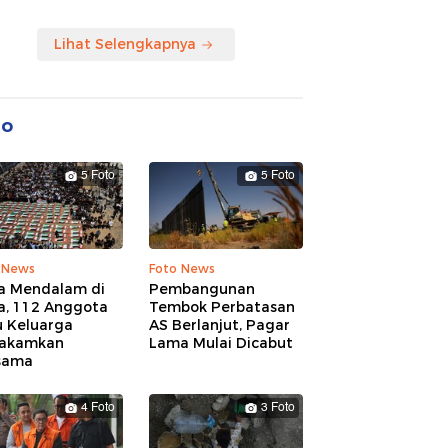
Lihat Selengkapnya
to
5 Foto
5 Foto
 News
Foto News
a Mendalam di
Pembangunan
a, 112 Anggota
Tembok Perbatasan
u Keluarga
AS Berlanjut, Pagar
akamkan
Lama Mulai Dicabut
sama
4 Foto
3 Foto