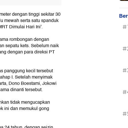
eter dengan tinggi sekitar 30
Ber
alu mewah serta satu spanduk
RT Dimulai Hari Ini'.
#
rsama rombongan dengan
an sepatu kets. Sebelum naik
#
ang dengan para direksi PT
#
as panggung kecil tersebut
ahap I. Setelah menyimak
arta, Dono Boestami, Jokowi
ma dinanti tersebut.
#
ahkan tidak mengucapkan
ek ini dan memukul gong
#
a 24 tahun, dengan seizin