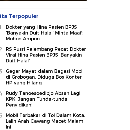
ita Terpopuler
1
Dokter yang Hina Pasien BPJS
'Banyakin Duit Halal' Minta Maaf:
Mohon Ampun
2
RS Pusri Palembang Pecat Dokter
Viral Hina Pasien BPJS 'Banyakin
Duit Halal'
3
Geger Mayat dalam Bagasi Mobil
di Grobogan, Diduga Bos Konter
HP yang Hilang
4
Rudy Tanoesoedibjo Absen Lagi,
KPK: Jangan Tunda-tunda
Penyidikan!
5
Mobil Terbakar di Tol Dalam Kota,
Lalin Arah Cawang Macet Malam
Ini