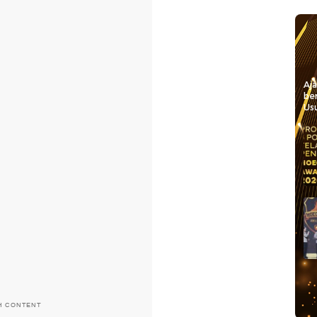
Aj
be
Usu
H CONTENT