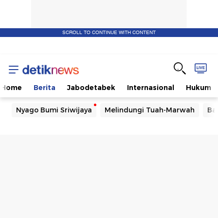
SCROLL TO CONTINUE WITH CONTENT
Home
Berita
Jabodetabek
Internasional
Hukum
Nyago Bumi Sriwijaya
Melindungi Tuah-Marwah
Ba