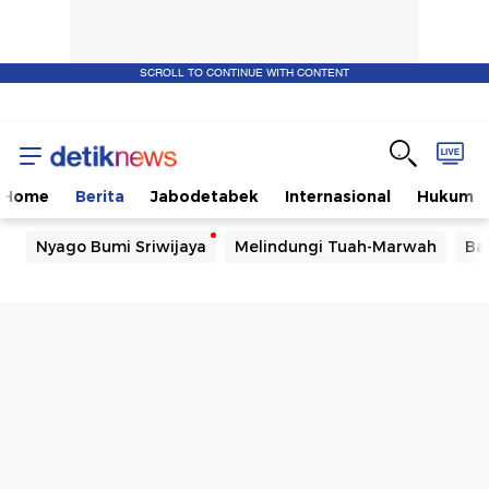
SCROLL TO CONTINUE WITH CONTENT
Home
Berita
Jabodetabek
Internasional
Hukum
Nyago Bumi Sriwijaya
Melindungi Tuah-Marwah
Ba