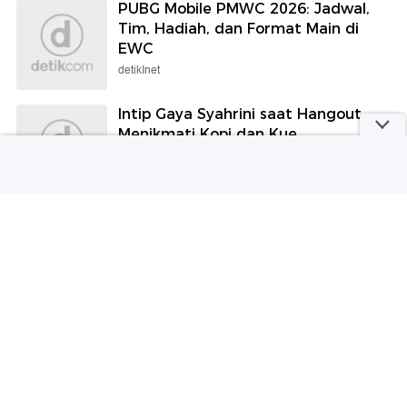
PUBG Mobile PMWC 2026: Jadwal,
Tim, Hadiah, dan Format Main di
EWC
detikInet
Intip Gaya Syahrini saat Hangout
Menikmati Kopi dan Kue
detikFood
Arafah Rianti Terus Ekspansi Usaha
Warnet-Rental PS
detikHot
Heboh Rumor Lisa Tak Ikut Reuni
BLACKPINK, YG Konfirmasi 4
Member Hadir
Wolipop