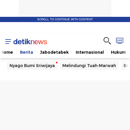
SCROLL TO CONTINUE WITH CONTENT
Home
Berita
Jabodetabek
Internasional
Hukum
Nyago Bumi Sriwijaya
Melindungi Tuah-Marwah
Ba