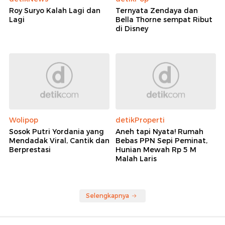
detikNews
detikPop
Roy Suryo Kalah Lagi dan
Ternyata Zendaya dan
Lagi
Bella Thorne sempat Ribut
di Disney
Wolipop
detikProperti
Sosok Putri Yordania yang
Aneh tapi Nyata! Rumah
Mendadak Viral, Cantik dan
Bebas PPN Sepi Peminat,
Berprestasi
Hunian Mewah Rp 5 M
Malah Laris
Selengkapnya