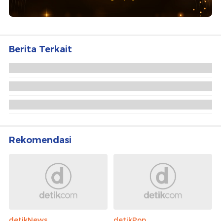
Berita Terkait
Deddy Sitorus Minta AHY Jangan Menghasut
Hadiri Milad Seabad Gontor, Abu Bakar Ba'asyir:
Mudah-mudahan Lebih Kuat
Video: Park Bom Ngaku Jadi Kambing Hitam,
Tuding Sandara Park di Kasus Obat 2014
Rekomendasi