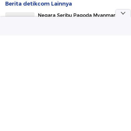
Berita detikcom Lainnya
Negara Seribu Pagoda Myanmar,
Apakah Kamu Sudah Aman untuk
Dikunjungi?
detikTravel
Momen Ghea Indrawari Nyanyi
Bareng Perdana Menteri Thailand di
Istana Negara
detikHot
Luka Baru di Bulan Terlihat Usai
Dihantam Roket SpaceX
detikInet
Singapura Takkan Main Aman Lawan