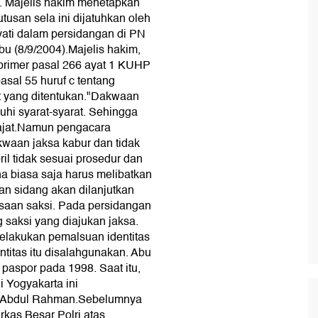
a. Majelis hakim menetapkan
usan sela ini dijatuhkan oleh
yati dalam persidangan di PN
bu (8/9/2004).Majelis hakim,
rimer pasal 266 ayat 1 KUHP
sal 55 huruf c tentang
t yang ditentukan."Dakwaan
uhi syarat-syarat. Sehingga
rajat.Namun pengacara
kwaan jaksa kabur dan tidak
il tidak sesuai prosedur dan
a biasa saja harus melibatkan
n sidang akan dilanjutkan
saan saksi. Pada persidangan
g saksi yang diajukan jaksa.
melakukan pemalsuan identitas
ntitas itu disalahgunakan. Abu
 paspor pada 1998. Saat itu,
i Yogyakarta ini
 Abdul Rahman.Sebelumnya
kas Besar Polri atas