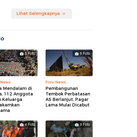
Lihat Selengkapnya
to
5 Foto
5 Foto
 News
Foto News
a Mendalam di
Pembangunan
a, 112 Anggota
Tembok Perbatasan
u Keluarga
AS Berlanjut, Pagar
akamkan
Lama Mulai Dicabut
sama
4 Foto
3 Foto