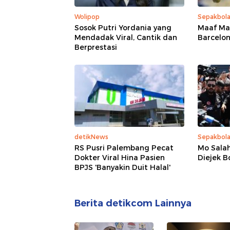
Wolipop
Sepakbol
Sosok Putri Yordania yang
Maaf Mad
Mendadak Viral, Cantik dan
Barcelo
Berprestasi
detikNews
Sepakbol
RS Pusri Palembang Pecat
Mo Salah
Dokter Viral Hina Pasien
Diejek B
BPJS 'Banyakin Duit Halal'
Berita detikcom Lainnya