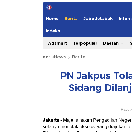
Home
Berita
Jabodetabek
Intern
Indeks
Adsmart
Terpopuler
Daerah
detikNews
Berita
PN Jakpus Tola
Sidang Dilan
Rabu, 
Jakarta
-
Majelis hakim Pengadilan Neger
selanya menolak eksepsi yang diajukan ter