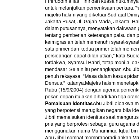
Fihiruddin alias Fihir dan kuasa hukumny
untuk melanjutkan pemeriksaan perkara.Put
majelis hakim yang diketuai Sudrajat Dimi
Jakarta Pusat, Jl. Gajah Mada, Jakarta, Ra
dalam putusannya, menyatakan dakwaan p
tentang pemberian keterangan palsu dan pa
keimigrasian telah memenuhi syarat-syara
satu primer dan kedua primer telah memen
persidangan dapat dilanjutkan," kata Sud
terdakwa, Syamsul Bahri, tetap menilai da
mendasar. Selain itu penangkapan Abu Jibr
penuh rekayasa. "Masa dalam kasus pidan
Densus," katanya.Majelis hakim menetapka
Rabu (15/9/2004) dengan agenda pemerik
pekan depan itu akan dihadirkan tiga oran
Pemalsuan Identitas
Abu Jibril didakwa 
yang berpotensi merugikan negara bila ide
Jibril memalsukan identitas saat mengurus
pria yang berprofesi sebagai guru agama d
menggunakan nama Muhammad Iqbal bin
Abu Jibril sempat mempraperadilankan Mar