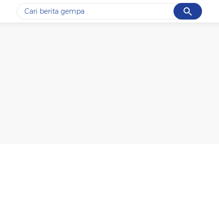
Cancel
Yang sedang ramai dicari
#1
gempa hari ini
#2
gempa
#3
prabowo
#4
iran
#5
demo
Promoted
Terakhir yang dicari
Loading...