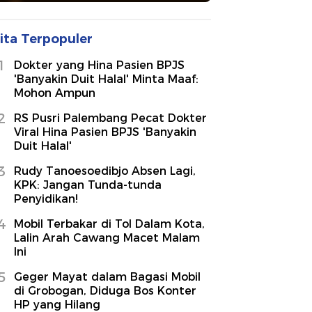
ita Terpopuler
1
Dokter yang Hina Pasien BPJS
'Banyakin Duit Halal' Minta Maaf:
Mohon Ampun
2
RS Pusri Palembang Pecat Dokter
Viral Hina Pasien BPJS 'Banyakin
Duit Halal'
3
Rudy Tanoesoedibjo Absen Lagi,
KPK: Jangan Tunda-tunda
Penyidikan!
4
Mobil Terbakar di Tol Dalam Kota,
Lalin Arah Cawang Macet Malam
Ini
5
Geger Mayat dalam Bagasi Mobil
di Grobogan, Diduga Bos Konter
HP yang Hilang