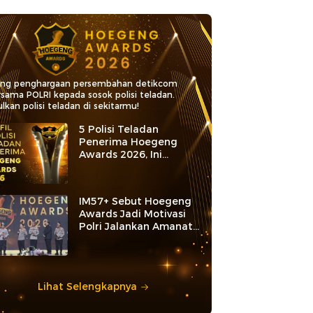
ang penghargaan persembahan detikcom
rsama POLRI kepada sosok polisi teladan.
lkan polisi teladan di sekitarmu!
5 Polisi Teladan
Penerima Hoegeng
Awards 2026, Ini
Kategori dan Kiprahnya
IM57+ Sebut Hoegeng
Awards Jadi Motivasi
Polri Jalankan Amanat
Konstitusi
Lihat Selengkapnya