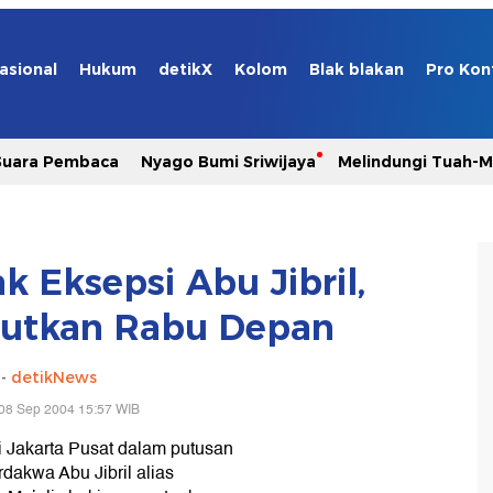
asional
Hukum
detikX
Kolom
Blak blakan
Pro Kon
Suara Pembaca
Nyago Bumi Sriwijaya
Melindungi Tuah-
k Eksepsi Abu Jibril,
jutkan Rabu Depan
-
detikNews
08 Sep 2004 15:57 WIB
i Jakarta Pusat dalam putusan
dakwa Abu Jibril alias