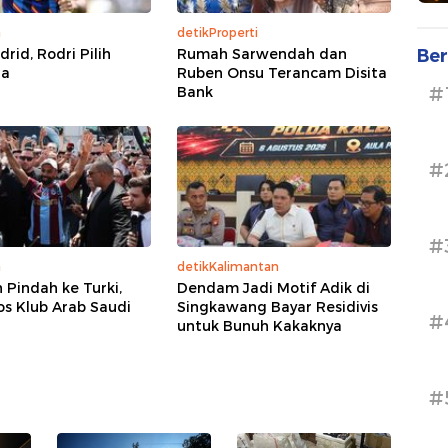
a
detikProperti
Ber
rid, Rodri Pilih
Rumah Sarwendah dan
na
Ruben Onsu Terancam Disita
#
Bank
#
#
a
detikKalimantan
 Pindah ke Turki,
Dendam Jadi Motif Adik di
os Klub Arab Saudi
Singkawang Bayar Residivis
#
untuk Bunuh Kakaknya
#