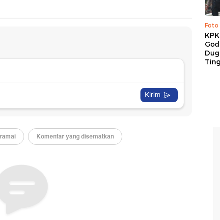
Foto
KPK 
God
Duga
Tin