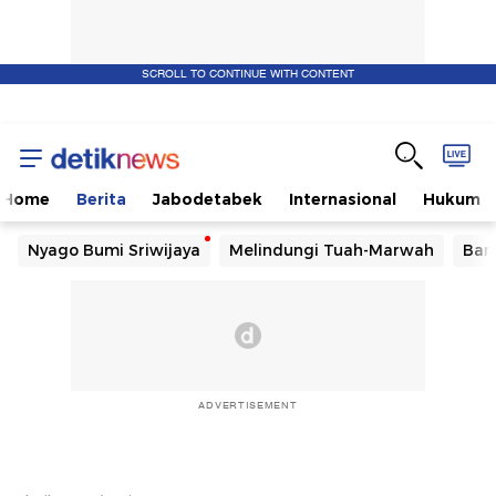
SCROLL TO CONTINUE WITH CONTENT
Home
Berita
Jabodetabek
Internasional
Hukum
Nyago Bumi Sriwijaya
Melindungi Tuah-Marwah
Ban
ADVERTISEMENT