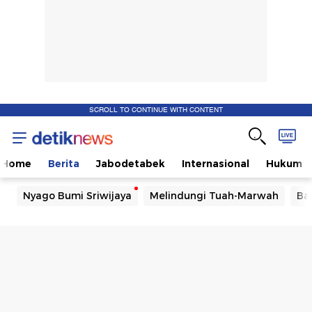
SCROLL TO CONTINUE WITH CONTENT
Home
Berita
Jabodetabek
Internasional
Hukum
Nyago Bumi Sriwijaya
Melindungi Tuah-Marwah
Ba