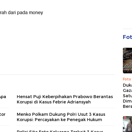
parah dari pada money
Fo
Foto
Duk
Gaz
Sat
Apa
Hensat Puji Keberpihakan Prabowo Berantas
Dim
Korupsi di Kasus Febrie Adriansyah
Ber
tor
Menko Polkam Dukung Polri Usut 3 Kasus
Korupsi: Percayakan ke Penegak Hukum
Polisi Sita Foto Keluarga Terkait 3 Kasus