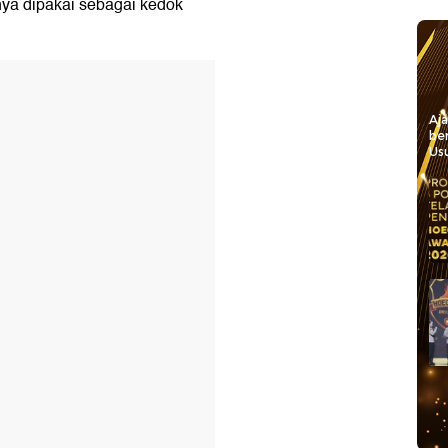
ya dipakai sebagai kedok
Aj
be
Usu