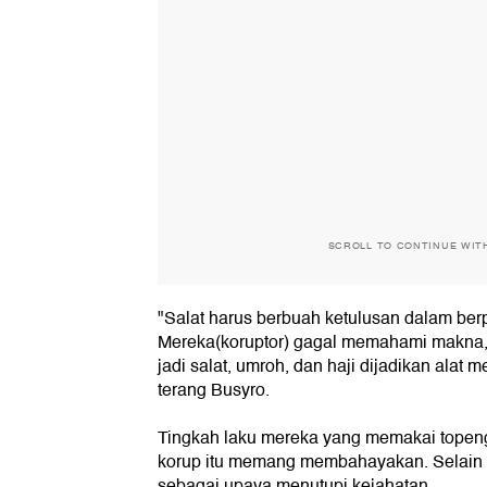
SCROLL TO CONTINUE WIT
"Salat harus berbuah ketulusan dalam be
Mereka(koruptor) gagal memahami makna, f
jadi salat, umroh, dan haji dijadikan alat 
terang Busyro.
Tingkah laku mereka yang memakai topeng
korup itu memang membahayakan. Selain 
sebagai upaya menutupi kejahatan.