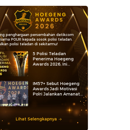
ang penghargaan persembahan detikcom
rsama POLRI kepada sosok polisi teladan.
lkan polisi teladan di sekitarmu!
5 Polisi Teladan
Penerima Hoegeng
Awards 2026, Ini
Kategori dan Kiprahnya
IM57+ Sebut Hoegeng
Awards Jadi Motivasi
Polri Jalankan Amanat
Konstitusi
Lihat Selengkapnya