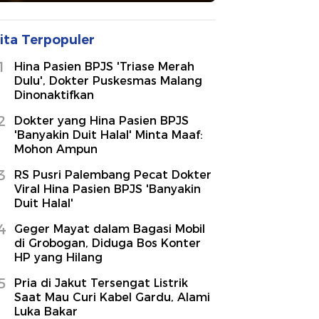
ita Terpopuler
1
Hina Pasien BPJS 'Triase Merah
Dulu', Dokter Puskesmas Malang
Dinonaktifkan
2
Dokter yang Hina Pasien BPJS
'Banyakin Duit Halal' Minta Maaf:
Mohon Ampun
3
RS Pusri Palembang Pecat Dokter
Viral Hina Pasien BPJS 'Banyakin
Duit Halal'
4
Geger Mayat dalam Bagasi Mobil
di Grobogan, Diduga Bos Konter
HP yang Hilang
5
Pria di Jakut Tersengat Listrik
Saat Mau Curi Kabel Gardu, Alami
Luka Bakar