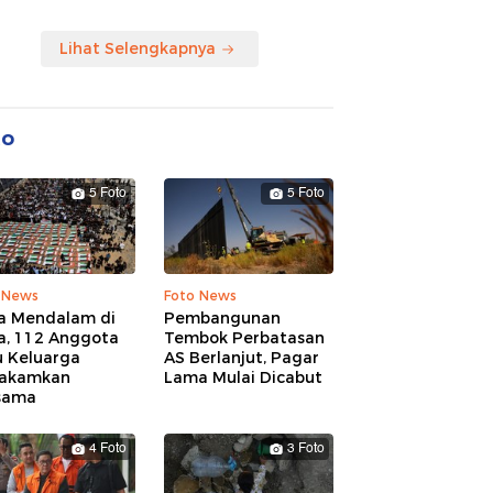
Lihat Selengkapnya
to
5 Foto
5 Foto
 News
Foto News
a Mendalam di
Pembangunan
a, 112 Anggota
Tembok Perbatasan
u Keluarga
AS Berlanjut, Pagar
akamkan
Lama Mulai Dicabut
sama
4 Foto
3 Foto