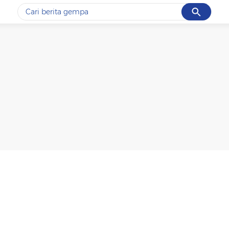
Cancel
Yang sedang ramai dicari
#1
gempa hari ini
#2
gempa
#3
prabowo
#4
iran
#5
demo
Promoted
Terakhir yang dicari
Loading...