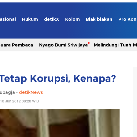
asional
Hukum
detikX
Kolom
Blak blakan
Pro Kon
Suara Pembaca
Nyago Bumi Sriwijaya
Melindungi Tuah-
 Tetap Korupsi, Kenapa?
Subagja -
detikNews
 18 Jun 2012 08:28 WIB