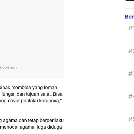
Ber
#
#
H CONTENT
#
rpihak membela yang lemah.
ungsi, dan tujuan salat. Bisa
#
meng-cover perilaku korupnya,"
#
 agama dan tetap berperilaku
menodai agama, juga diduga