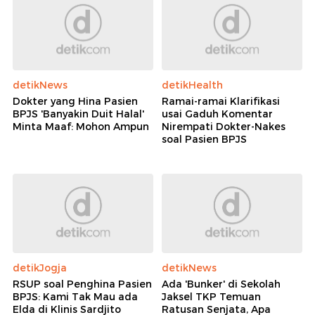
detikNews
detikHealth
Dokter yang Hina Pasien
Ramai-ramai Klarifikasi
BPJS 'Banyakin Duit Halal'
usai Gaduh Komentar
Minta Maaf: Mohon Ampun
Nirempati Dokter-Nakes
soal Pasien BPJS
detikJogja
detikNews
RSUP soal Penghina Pasien
Ada 'Bunker' di Sekolah
BPJS: Kami Tak Mau ada
Jaksel TKP Temuan
Elda di Klinis Sardjito
Ratusan Senjata, Apa