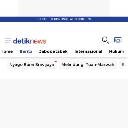
SCROLL TO CONTINUE WITH CONTENT
Home
Berita
Jabodetabek
Internasional
Hukum
Nyago Bumi Sriwijaya
Melindungi Tuah-Marwah
Ba