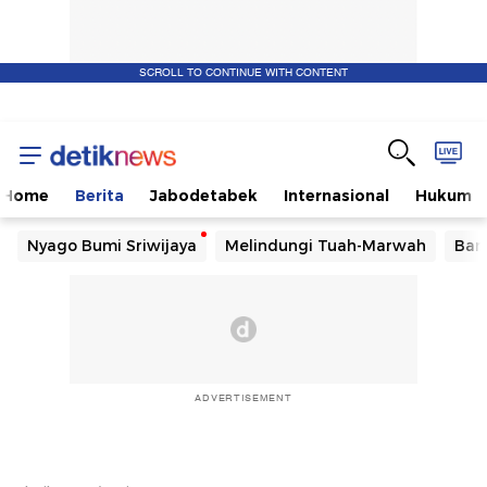
SCROLL TO CONTINUE WITH CONTENT
Home
Berita
Jabodetabek
Internasional
Hukum
Nyago Bumi Sriwijaya
Melindungi Tuah-Marwah
Ban
ADVERTISEMENT