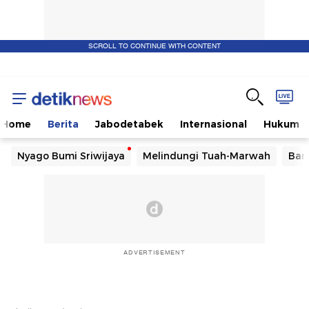
SCROLL TO CONTINUE WITH CONTENT
Home
Berita
Jabodetabek
Internasional
Hukum
Nyago Bumi Sriwijaya
Melindungi Tuah-Marwah
Ban
ADVERTISEMENT